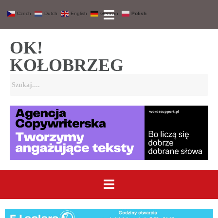
Czech
Dutch
English
German
Polish
OK!
KOŁOBRZEG