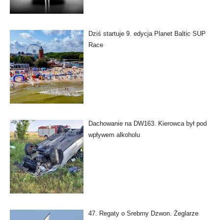
Dziś startuje 9. edycja Planet Baltic SUP
Race
Dachowanie na DW163. Kierowca był pod
wpływem alkoholu
47. Regaty o Srebrny Dzwon. Żeglarze