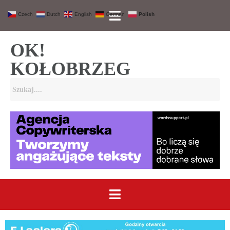
Czech
Dutch
English
German
Polish
OK!
KOŁOBRZEG