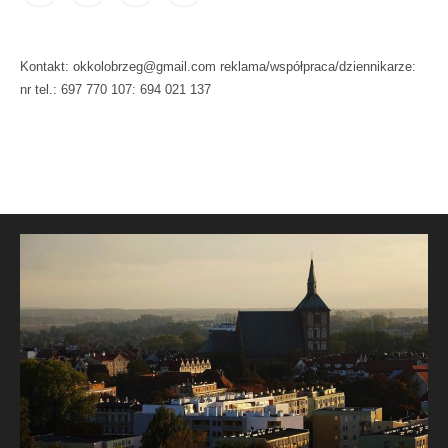
Kontakt: okkolobrzeg@gmail.com reklama/współpraca/dziennikarze:
nr tel.: 697 770 107: 694 021 137