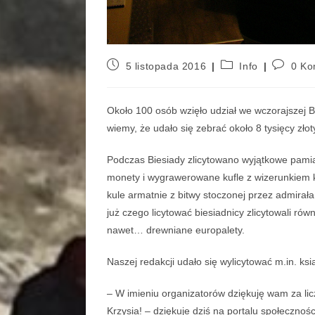
5 listopada 2016
Info
0 Ko
Około 100 osób wzięło udział we wczorajszej Bie
wiemy, że udało się zebrać około 8 tysięcy zło
Podczas Biesiady zlicytowano wyjątkowe pamiąt
monety i wygrawerowane kufle z wizerunkiem ko
kule armatnie z bitwy stoczonej przez admirał
już czego licytować biesiadnicy zlicytowali rów
nawet… drewniane europalety.
Naszej redakcji udało się wylicytować m.in. ks
– W imieniu organizatorów dziękuję wam za lic
Krzysia! – dziękuje dziś na portalu społeczno