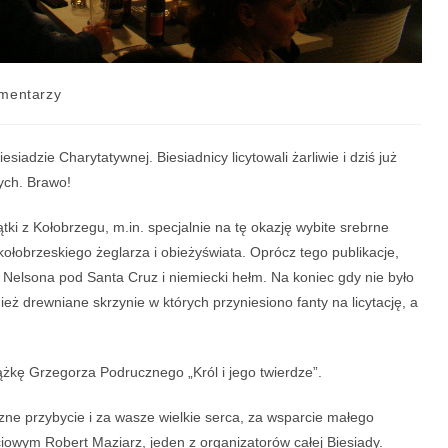
mentarzy
siadzie Charytatywnej. Biesiadnicy licytowali żarliwie i dziś już
tych. Brawo!
ki z Kołobrzegu, m.in. specjalnie na tę okazję wybite srebrne
łobrzeskiego żeglarza i obieżyświata. Oprócz tego publikacje,
a Nelsona pod Santa Cruz i niemiecki hełm. Na koniec gdy nie było
nież drewniane skrzynie w których przyniesiono fanty na licytację, a
iążkę Grzegorza Podrucznego „Król i jego twierdze”.
zne przybycie i za wasze wielkie serca, za wsparcie małego
ściowym Robert Maziarz, jeden z organizatorów całej Biesiady.