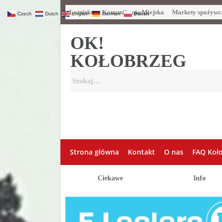
Lotnisko
Komunikacja Miejska
Markety spożywc
Czech
Dutch
English
German
Polish
OK!
KOŁOBRZEG
Strona główna
Kontakt
O nas
FAQ Koł
Ciekawe
Info