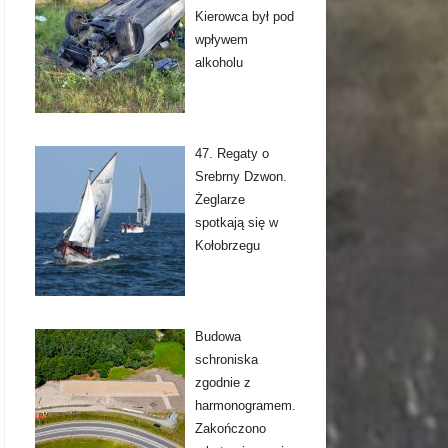
Kierowca był pod
wpływem
alkoholu
47. Regaty o
Srebrny Dzwon.
Żeglarze
spotkają się w
Kołobrzegu
Budowa
schroniska
zgodnie z
harmonogramem.
Zakończono