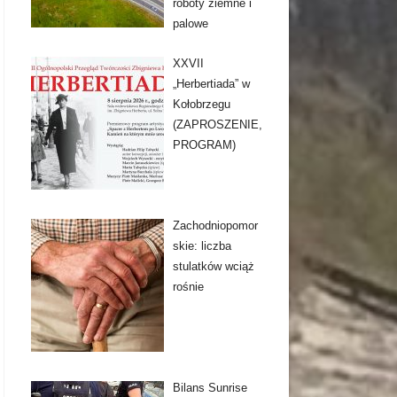
roboty ziemne i
palowe
XXVII
„Herbertiada” w
Kołobrzegu
(ZAPROSZENIE,
PROGRAM)
Zachodniopomor
skie: liczba
stulatków wciąż
rośnie
Bilans Sunrise