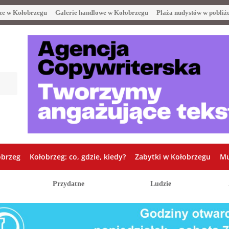
ze w Kołobrzegu
Galerie handlowe w Kołobrzegu
Plaża nudystów w pobliż
obrzeg
Kołobrzeg: co, gdzie, kiedy?
Zabytki w Kołobrzegu
Mu
Przydatne
Ludzie