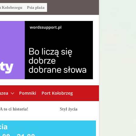
u Kołobrzegu
Psia plaża
zea
Pomniki
Port Kołobrzeg
A to ci historia!
Styl życia