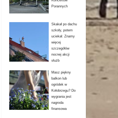
Koncertów
Porannych
Skakał po dachu
szkoły, potem
uciekał. Znamy
więcej
szczegółów
nocnej akcji
służb
Masz piękny
balkon lub
ogródek w
Kołobrzegu? Do
wygrania jest
nagroda
finansowa