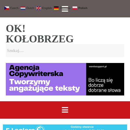
Czech
Dutch
English
German
Polish
OK!
KOŁOBRZEG