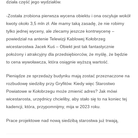
działa część jego wydziałów.
-Została zrobiona pierwsza wycena obiektu i ona oscyluje wokół
kwoty około 3,5 mln zł. Ale mamy taką zasadę, że nie robimy
tylko jednej wyceny, ale zlecamy jeszcze kontrwycenę –
powiedział na antenie Telewizji Kablowej Kołobrzeg
wicestarostwa Jacek Kuś – Obiekt jest tak fantastycznie
położony i atrakcyjny dla przedsiębiorców, że myślę, że będzie
to cena wywoławcza, która osiągnie wyższą wartość.
Pieniądze ze sprzedaży budynku mają zostać przeznaczone na
rozbudowę siedziby przy Gryfitów. Kiedy więc Starostwo
Powiatowe w Kołobrzegu może zmienić adres? Jak mówi
wicestarosta, urzędnicy chcieliby, aby stało się to na koniec tej
kadencji, która, przypomnijmy, mija w 2023 roku.
Prace projektowe nad nową siedzibą starostwa już trwają,