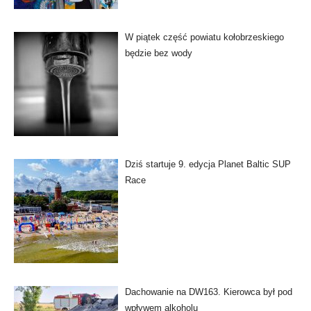
W piątek część powiatu kołobrzeskiego
będzie bez wody
Dziś startuje 9. edycja Planet Baltic SUP
Race
Dachowanie na DW163. Kierowca był pod
wpływem alkoholu