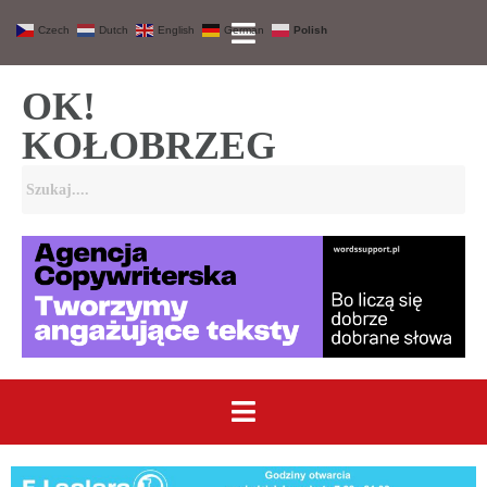
Czech
Dutch
English
German
Polish
OK!
KOŁOBRZEG