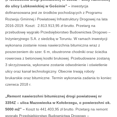
do ulicy Lubkowickiej
w Gościnie” –
inwestycja
dofinansowana jest ze środków pochodzących z Programu
Rozwoju Gminnej i Powiatowej Infrastruktury Drogowej na lata
2016-2019. Koszt: 2.813.913,95 zł brutto. Przetarg na
przebudowę wygrało Przedsiębiorstwo Budownictwa Drogowo –
Inżynieryjnego S.A. z siedzibą w Toruniu. W ramach inwestycji
wykonana zostanie nowa nawierzchnia bitumiczna wraz z
poszerzeniem do szer. 6 m, obustronne chodniki oraz ścieżka
rowerowa z betonowej kostki brukowej. Przebudowane zostaną
3 skrzyżowania, wykonane zostanie odwodnienie i oświetlenie
ulicy oraz kanał technologiczny. Obecnie trwają roboty
brukarskie oraz bitumiczne. Termin wykonania zadania to koniec
czerwca 2018 r.
„Remont nawierzchni bitumicznej drogi powiatowej nr
3354Z – ulica Mazowiecka
w Kołobrzegu, o powierzchni ok.
5000 m2” –
Koszt to 441.403,95 zł brutto. Przetarg na remont
wygrało Przedsiębiorstwo Budownictwa Drogowo –