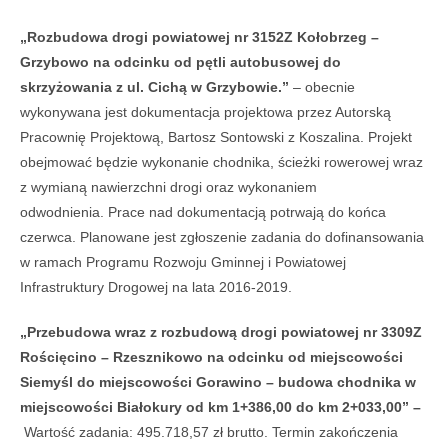
„Rozbudowa drogi powiatowej nr 3152Z Kołobrzeg –
Grzybowo na odcinku od pętli autobusowej do
skrzyżowania z ul. Cichą w Grzybowie.”
– obecnie
wykonywana jest dokumentacja projektowa przez Autorską
Pracownię Projektową, Bartosz Sontowski z Koszalina. Projekt
obejmować będzie wykonanie chodnika, ścieżki rowerowej wraz
z wymianą nawierzchni drogi oraz wykonaniem
odwodnienia. Prace nad dokumentacją potrwają do końca
czerwca. Planowane jest zgłoszenie zadania do dofinansowania
w ramach Programu Rozwoju Gminnej i Powiatowej
Infrastruktury Drogowej na lata 2016-2019.
„Przebudowa wraz z rozbudową drogi powiatowej nr 3309Z
Rościęcino – Rzesznikowo na odcinku od miejscowości
Siemyśl do miejscowości Gorawino – budowa chodnika w
miejscowości Białokury od km 1+386,00 do km 2+033,00” –
Wartość zadania: 495.718,57 zł brutto. Termin zakończenia