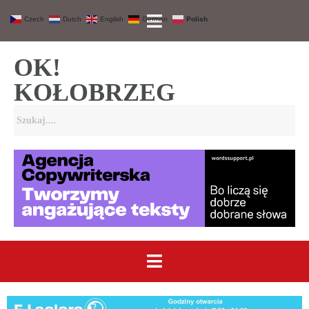
Czech
Dutch
English
German
Polish
OK!
KOŁOBRZEG