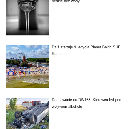
będzie bez wody
Dziś startuje 9. edycja Planet Baltic SUP
Race
Dachowanie na DW163. Kierowca był pod
wpływem alkoholu