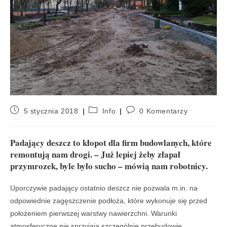
5 stycznia 2018
Info
0 Komentarzy
Padający deszcz to kłopot dla firm budowlanych, które
remontują nam drogi. – Już lepiej żeby złapał
przymrozek, byle było sucho – mówią nam robotnicy.
Uporczywie padający ostatnio deszcz nie pozwala m.in. na
odpowiednie zagęszczenie podłoża, które wykonuje się przed
położeniem pierwszej warstwy nawierzchni. Warunki
atmosferyczne nie sprzyjają szczególnie przebudowie