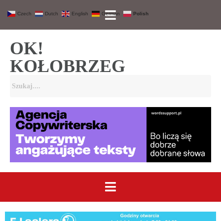
Czech
Dutch
English
German
Polish
OK!
KOŁOBRZEG