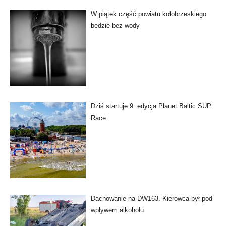
W piątek część powiatu kołobrzeskiego
będzie bez wody
Dziś startuje 9. edycja Planet Baltic SUP
Race
Dachowanie na DW163. Kierowca był pod
wpływem alkoholu