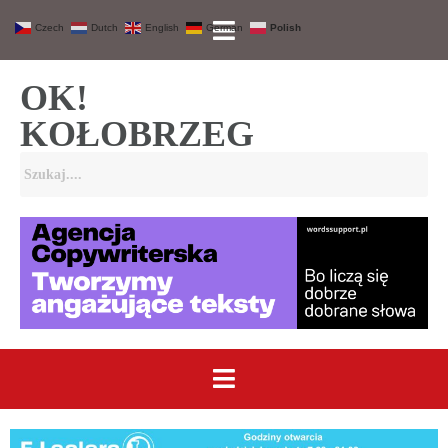
Czech
Dutch
English
German
Polish
OK!
KOŁOBRZEG