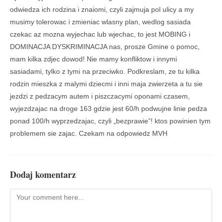
odwiedza ich rodzina i znaiomi, czyli zajmuja pol ulicy a my
musimy tolerowac i zmieniac wlasny plan, wedlog sasiada
czekac az mozna wyjechac lub wjechac, to jest MOBING i
DOMINACJA DYSKRIMINACJA nas, prosze Gmine o pomoc,
mam kilka zdjec dowod! Nie mamy konfliktow i innymi
sasiadami, tylko z tymi na przeciwko. Podkreslam, ze tu kilka
rodzin mieszka z malymi dziecmi i inni maja zwierzeta a tu sie
jezdzi z pedzacym autem i piszczacymi oponami czasem,
wyjezdzajac na droge 163 gdzie jest 60/h podwujne linie pedza
ponad 100/h wyprzedzajac, czyli „bezprawie”! ktos powinien tym
problemem sie zajac. Czekam na odpowiedz MVH
Dodaj komentarz