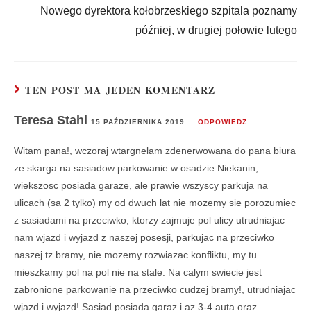
Nowego dyrektora kołobrzeskiego szpitala poznamy
później, w drugiej połowie lutego
TEN POST MA JEDEN KOMENTARZ
Teresa Stahl
15 PAŹDZIERNIKA 2019
ODPOWIEDZ
Witam pana!, wczoraj wtargnelam zdenerwowana do pana biura
ze skarga na sasiadow parkowanie w osadzie Niekanin,
wiekszosc posiada garaze, ale prawie wszyscy parkuja na
ulicach (sa 2 tylko) my od dwuch lat nie mozemy sie porozumiec
z sasiadami na przeciwko, ktorzy zajmuje pol ulicy utrudniajac
nam wjazd i wyjazd z naszej posesji, parkujac na przeciwko
naszej tz bramy, nie mozemy rozwiazac konfliktu, my tu
mieszkamy pol na pol nie na stale. Na calym swiecie jest
zabronione parkowanie na przeciwko cudzej bramy!, utrudniajac
wjazd i wyjazd! Sasiad posiada garaz i az 3-4 auta oraz