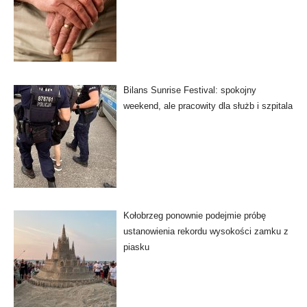
Bilans Sunrise Festival: spokojny
weekend, ale pracowity dla służb i szpitala
Kołobrzeg ponownie podejmie próbę
ustanowienia rekordu wysokości zamku z
piasku