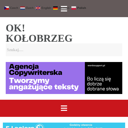
Czech
Dutch
English
German
Polish
OK!
KOŁOBRZEG