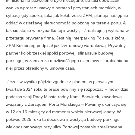
Ministerialne pozwolenie było niezbędne, bo taki obowiązek
wynika wprost z ustawy o portach i przystaniach morskich, w
sytuacji gdy spółka, taka jak kołobrzeski ZPM, planuje następnie
oddać w dzierżawę nieruchomość położoną na terenie portu. A
tak się stanie w przypadku tej inwestycji. Zrealizuje ją wybrana w
przetargu prywatna firma. Jest nią Interparking Polska, z którą
ZPM Kołobrzeg podpisał już tzw. umowę warunkową. Prywatny
partner kołobrzeskiej spółki portowej, sfinansuje budowę
parkingu, w zamian za możliwość jego dzierżawy i zarabiania na
niej przez określony w umowie czas.
-Jeżeli wszystko pójdzie zgodnie z planem, w pierwszym
kwartale 2024 roku te prace powinny się rozpocząć – mówił dziś
podczas sesji Rady Miasta radny Kamil Barwinek, zawodowo
związany z Zarządem Portu Morskiego – Powinny ukończyć się
w 12 do 16 miesięcy od momentu wbicia pierwszej łopaty. W
połowie 2025 roku ta docelowa inwestycja budowy parkingu
wielopoziomowego przy ulicy Portowej zostanie zrealizowana.