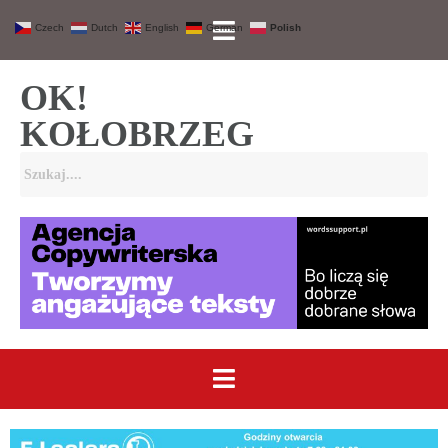
Czech
Dutch
English
German
Polish
OK!
KOŁOBRZEG