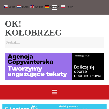
Czech
Dutch
English
German
Polish
OK!
KOŁOBRZEG