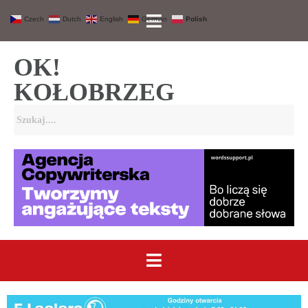
Czech
Dutch
English
German
Polish
OK!
KOŁOBRZEG