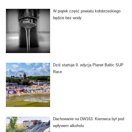
W piątek część powiatu kołobrzeskiego
będzie bez wody
Dziś startuje 9. edycja Planet Baltic SUP
Race
Dachowanie na DW163. Kierowca był pod
wpływem alkoholu