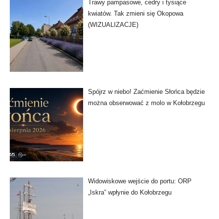
Trawy pampasowe, cedry i tysiące
kwiatów. Tak zmieni się Okopowa
(WIZUALIZACJE)
Spójrz w niebo! Zaćmienie Słońca będzie
można obserwować z molo w Kołobrzegu
Widowiskowe wejście do portu: ORP
„Iskra” wpłynie do Kołobrzegu