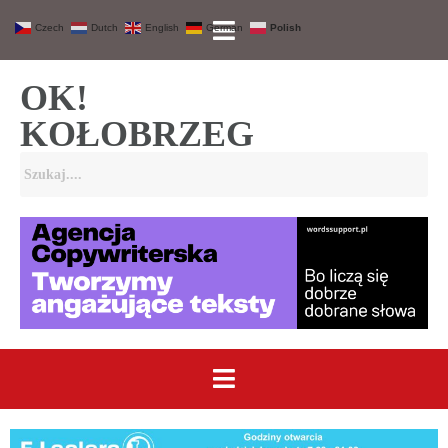
Czech
Dutch
English
German
Polish
OK!
KOŁOBRZEG