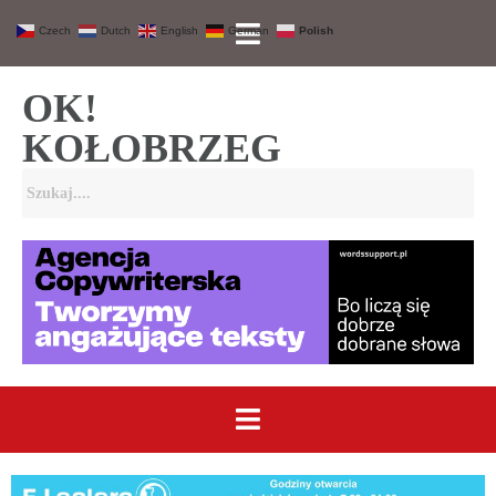
Czech
Dutch
English
German
Polish
OK!
KOŁOBRZEG