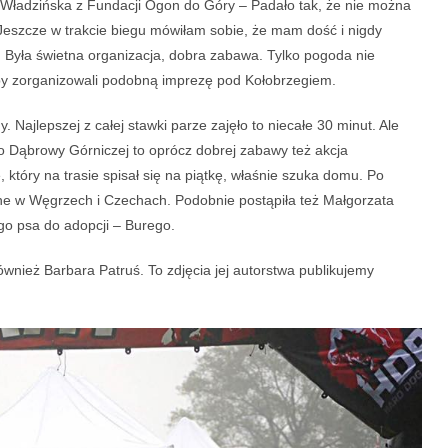
 Władzińska z Fundacji Ogon do Góry – Padało tak, że nie można
 Jeszcze w trakcie biegu mówiłam sobie, że mam dość i nigdy
. Była świetna organizacja, dobra zabawa. Tylko pogoda nie
y zorganizowali podobną imprezę pod Kołobrzegiem.
. Najlepszej z całej stawki parze zajęło to niecałe 30 minut. Ale
o Dąbrowy Górniczej to oprócz dobrej zabawy też akcja
który na trasie spisał się na piątkę, właśnie szuka domu. Po
cyjne w Węgrzech i Czechach. Podobnie postąpiła też Małgorzata
go psa do adopcji – Burego.
ównież Barbara Patruś. To zdjęcia jej autorstwa publikujemy