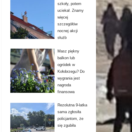
szkoły, potem
uciekał. Znamy
więcej
szczegółów
nocnej akcji
służb
Masz piękny
balkon lub
ogródek w
Kołobrzegu? Do
wygrania jest
nagroda
finansowa
Rezolutna 9-latka
sama zgłosiła
policjantom, że
się zgubiła