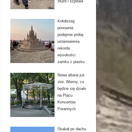
służb i szpitala
Kołobrzeg
ponownie
podejmie próbę
ustanowienia
rekordu
wysokości
zamku z piasku
Nowa altana już
stoi. Wiemy, co
będzie się działo
na Placu
Koncertów
Porannych
Skakał po dachu