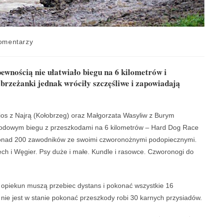
omentarzy
 pewnością nie ułatwiało biegu na 6 kilometrów i
brzeżanki jednak wróciły szczęśliwe i zapowiadają
os z Najrą (Kołobrzeg) oraz Małgorzata Wasyliw z Burym
rodowym biegu z przeszkodami na 6 kilometrów – Hard Dog Race
ę ponad 200 zawodników ze swoimi czworonożnymi podopiecznymi.
zech i Węgier. Psy duże i małe. Kundle i rasowce. Czworonogi do
go opiekun muszą przebiec dystans i pokonać wszystkie 16
ub nie jest w stanie pokonać przeszkody robi 30 karnych przysiadów.