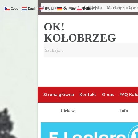
Lotnisko
Komunikacja Miejska
Markety spożywc
Czech
Dutch
English
German
Polish
OK!
KOŁOBRZEG
Strona główna
Kontakt
O nas
FAQ Koł
Ciekawe
Info