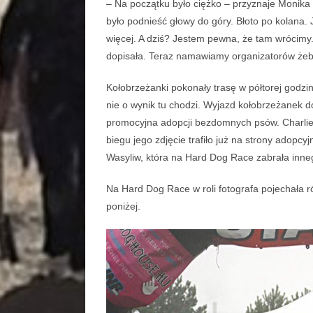
– Na początku było ciężko – przyznaje Monika
było podnieść głowy do góry. Błoto po kolana.
więcej. A dziś? Jestem pewna, że tam wrócimy
dopisała. Teraz namawiamy organizatorów żeb
Kołobrzeżanki pokonały trasę w półtorej godziny
nie o wynik tu chodzi. Wyjazd kołobrzeżanek d
promocyjna adopcji bezdomnych psów. Charlie, 
biegu jego zdjęcie trafiło już na strony adop
Wasyliw, która na Hard Dog Race zabrała inne
Na Hard Dog Race w roli fotografa pojechała r
poniżej.