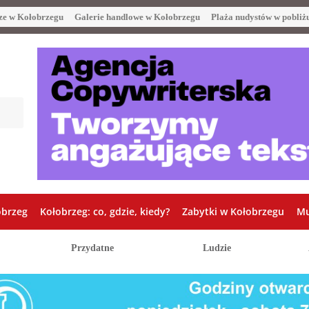
ze w Kołobrzegu
Galerie handlowe w Kołobrzegu
Plaża nudystów w pobliż
obrzeg
Kołobrzeg: co, gdzie, kiedy?
Zabytki w Kołobrzegu
Mu
Przydatne
Ludzie