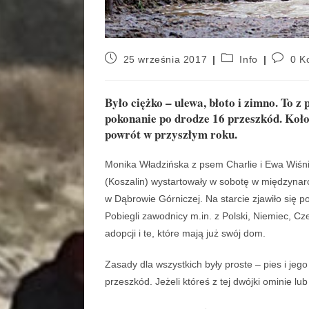
25 września 2017
Info
0 K
Było ciężko – ulewa, błoto i zimno. To z
pokonanie po drodze 16 przeszkód. Koło
powrót w przyszłym roku.
Monika Władzińska z psem Charlie i Ewa Wiśni
(Koszalin) wystartowały w sobotę w międzyna
w Dąbrowie Górniczej. Na starcie zjawiło si
Pobiegli zawodnicy m.in. z Polski, Niemiec, C
adopcji i te, które mają już swój dom.
Zasady dla wszystkich były proste – pies i je
przeszkód. Jeżeli któreś z tej dwójki ominie l