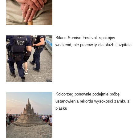
Bilans Sunrise Festival: spokojny
weekend, ale pracowity dla służb i szpitala
Kołobrzeg ponownie podejmie próbę
ustanowienia rekordu wysokości zamku z
piasku