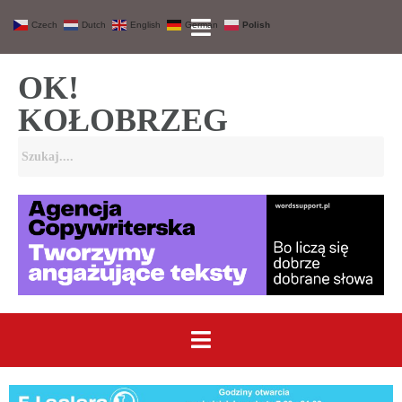
Czech
Dutch
English
German
Polish
OK!
KOŁOBRZEG