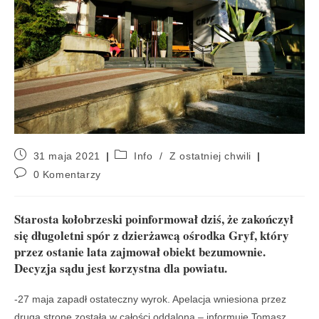
31 maja 2021
Info
/
Z ostatniej chwili
0 Komentarzy
Starosta kołobrzeski poinformował dziś, że zakończył
się długoletni spór z dzierżawcą ośrodka Gryf, który
przez ostanie lata zajmował obiekt bezumownie.
Decyzja sądu jest korzystna dla powiatu.
-27 maja zapadł ostateczny wyrok. Apelacja wniesiona przez
drugą stronę została w całości oddalona – informuje Tomasz