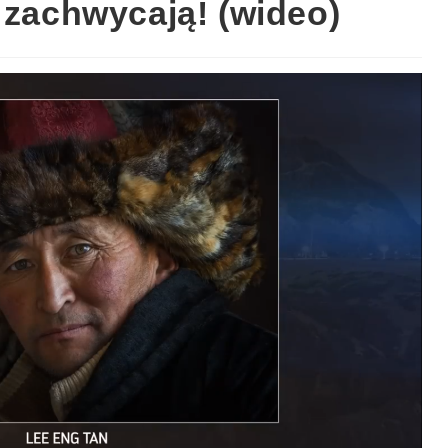
 zachwycają! (wideo)