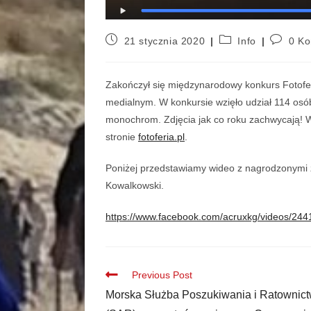
21 stycznia 2020
Info
0 Ko
Zakończył się międzynarodowy konkurs Fotoferia
medialnym. W konkursie wzięło udział 114 osób
monochrom. Zdjęcia jak co roku zachwycają! W
stronie
fotoferia.pl
.
Poniżej przedstawiamy wideo z nagrodzonymi z
Kowalkowski.
https://www.facebook.com/acruxkg/videos/24
Previous Post
Morska Służba Poszukiwania i Ratownic