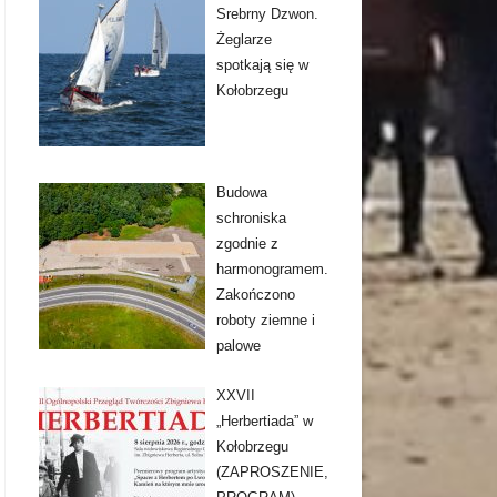
Srebrny Dzwon.
Żeglarze
spotkają się w
Kołobrzegu
Budowa
schroniska
zgodnie z
harmonogramem.
Zakończono
roboty ziemne i
palowe
XXVII
„Herbertiada” w
Kołobrzegu
(ZAPROSZENIE,