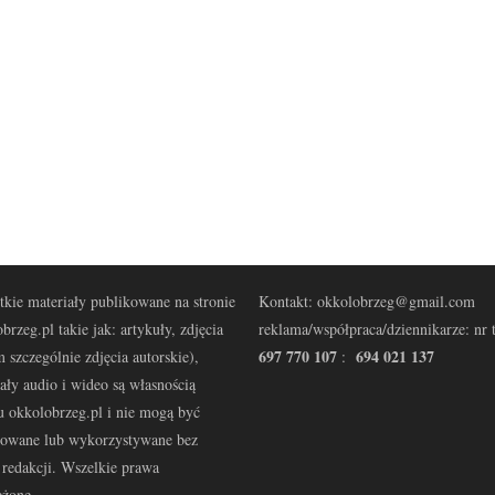
kie materiały publikowane na stronie
Kontakt: okkolobrzeg@gmail.com
brzeg.pl takie jak: artykuły, zdjęcia
reklama/współpraca/dziennikarze: nr t
697 770 107
694 021 137
 szczególnie zdjęcia autorskie),
:
ały audio i wideo są własnością
u okkolobrzeg.pl i nie mogą być
kowane lub wykorzystywane bez
redakcji. Wszelkie prawa
eżone.