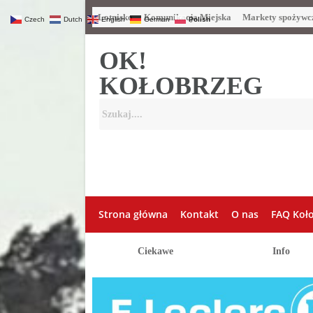
Lotnisko
Komunikacja Miejska
Markety spożywc
Czech
Dutch
English
German
Polish
OK!
KOŁOBRZEG
Strona główna
Kontakt
O nas
FAQ Koł
Ciekawe
Info