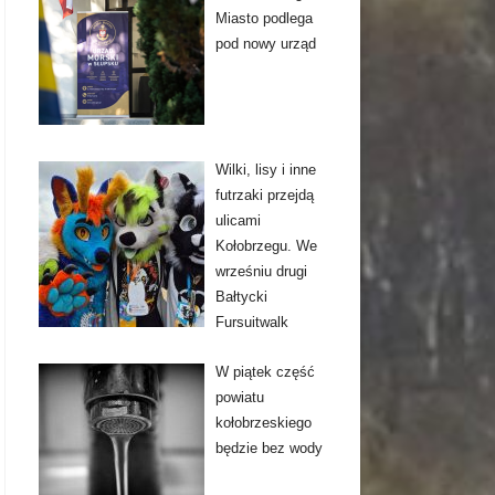
Miasto podlega
pod nowy urząd
Wilki, lisy i inne
futrzaki przejdą
ulicami
Kołobrzegu. We
wrześniu drugi
Bałtycki
Fursuitwalk
W piątek część
powiatu
kołobrzeskiego
będzie bez wody