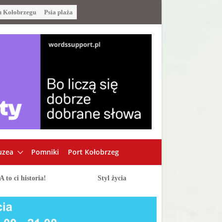
u Kołobrzegu
Psia plaża
zea
Pomniki
Port Kołobrzeg
A to ci historia!
Styl życia