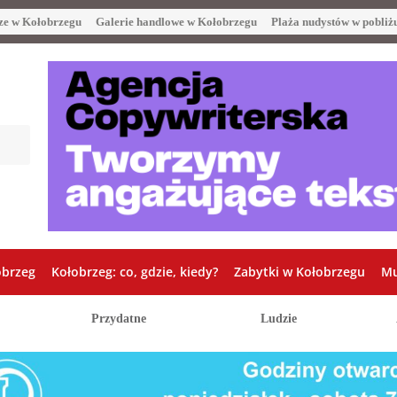
ze w Kołobrzegu
Galerie handlowe w Kołobrzegu
Plaża nudystów w pobliż
obrzeg
Kołobrzeg: co, gdzie, kiedy?
Zabytki w Kołobrzegu
Mu
Przydatne
Ludzie