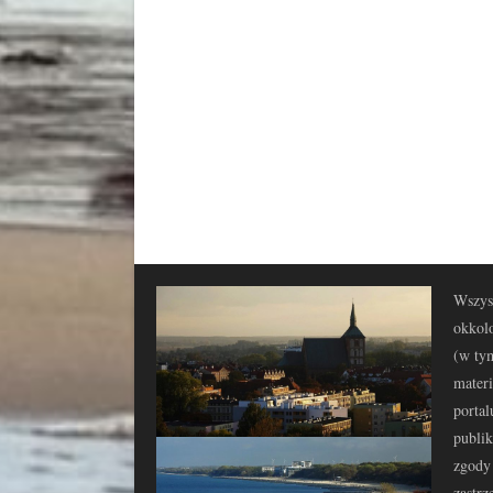
Wszyst
okkolo
(w tym
materi
portal
publi
zgody 
zastrz