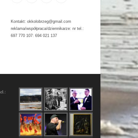
Kontakt: okkolobrzeg@gmail.com
reklama/współpraca/dziennikarze: nr tel.:
697 770 107: 694 021 137
el.: