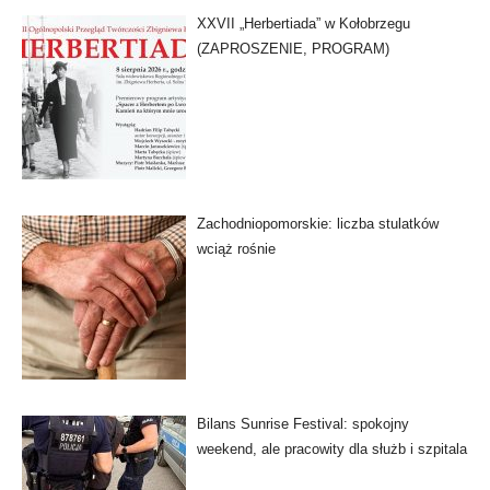
XXVII „Herbertiada” w Kołobrzegu
(ZAPROSZENIE, PROGRAM)
Zachodniopomorskie: liczba stulatków
wciąż rośnie
Bilans Sunrise Festival: spokojny
weekend, ale pracowity dla służb i szpitala