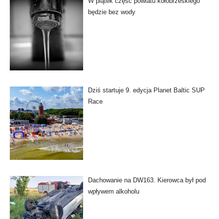
W piątek część powiatu kołobrzeskiego
będzie bez wody
Dziś startuje 9. edycja Planet Baltic SUP
Race
Dachowanie na DW163. Kierowca był pod
wpływem alkoholu