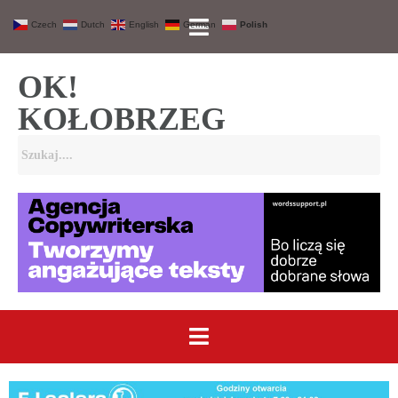
Czech
Dutch
English
German
Polish
OK!
KOŁOBRZEG