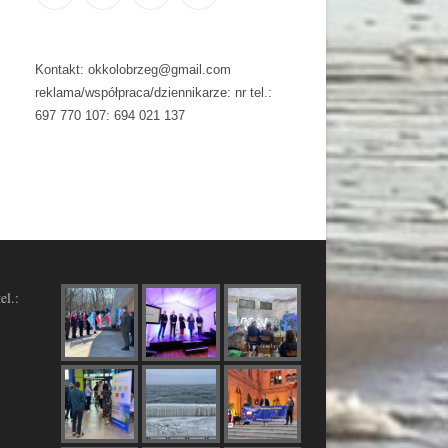
Kontakt: okkolobrzeg@gmail.com
reklama/współpraca/dziennikarze: nr tel.:
697 770 107: 694 021 137
el.: