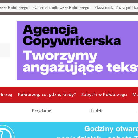
ze w Kołobrzegu
Galerie handlowe w Kołobrzegu
Plaża nudystów w pobliż
obrzeg
Kołobrzeg: co, gdzie, kiedy?
Zabytki w Kołobrzegu
Mu
Przydatne
Ludzie