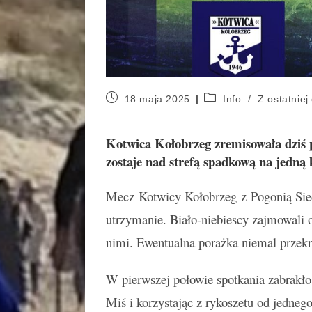
18 maja 2025
Info
/
Z ostatniej 
Kotwica Kołobrzeg zremisowała dziś 
zostaje nad strefą spadkową na jedną
Mecz Kotwicy Kołobrzeg z Pogonią Sied
utrzymanie. Biało-niebiescy zajmowali os
nimi. Ewentualna porażka niemal przekre
W pierwszej połowie spotkania zabrakło t
Miś i korzystając z rykoszetu od jedne