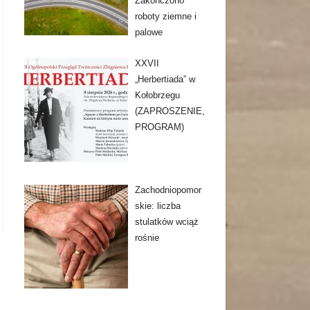
Zakończono
roboty ziemne i
palowe
XXVII
„Herbertiada” w
Kołobrzegu
(ZAPROSZENIE,
PROGRAM)
Zachodniopomor
skie: liczba
stulatków wciąż
rośnie