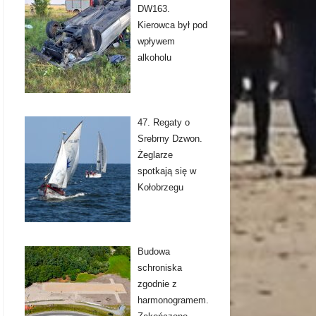
DW163.
Kierowca był pod
wpływem
alkoholu
47. Regaty o
Srebrny Dzwon.
Żeglarze
spotkają się w
Kołobrzegu
Budowa
schroniska
zgodnie z
harmonogramem.