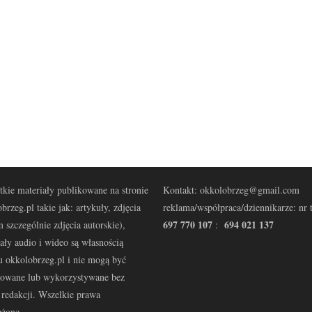
kie materiały publikowane na stronie
Kontakt: okkolobrzeg@gmail.com
brzeg.pl takie jak: artykuły, zdjęcia
reklama/współpraca/dziennikarze: nr t
697 770 107
694 021 137
 szczególnie zdjęcia autorskie),
:
ały audio i wideo są własnością
u okkolobrzeg.pl i nie mogą być
kowane lub wykorzystywane bez
redakcji. Wszelkie prawa
eżone.