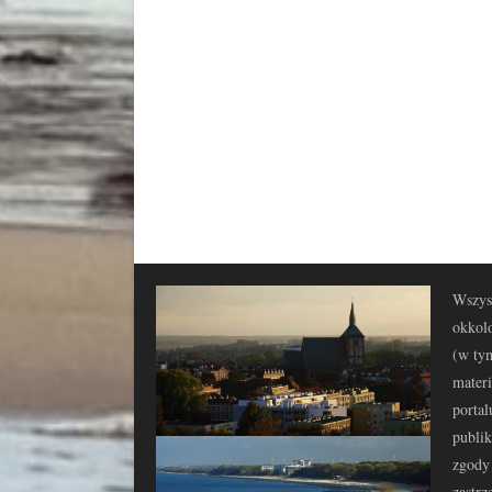
Wszyst
okkolo
(w tym
materi
portal
publi
zgody 
zastrz