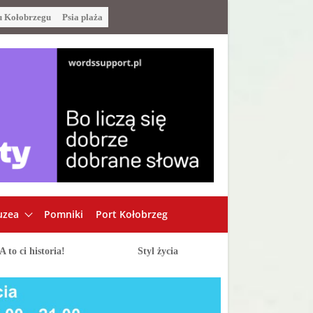
u Kołobrzegu
Psia plaża
zea
Pomniki
Port Kołobrzeg
A to ci historia!
Styl życia