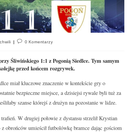
chwili
0 Komentarzy
przy Śliwińskiego 1:1 z Pogonią Siedlce. Tym samym
 kolejkę przed końcem rozgrywek.
lce miał kluczowe znaczenie w kontekście gry o
tatnie bezpieczne miejsce, a dzisiejsi rywale byli tuż za
śliłaby szanse którejś z drużyn na pozostanie w lidze.
rafień. W drugiej połowie z dystansu strzelił Krystian
go z obrońców umieścił futbolówkę bramce dając gościom