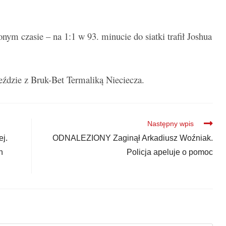
ym czasie – na 1:1 w 93. minucie do siatki trafił Joshua
eździe z Bruk-Bet Termaliką Nieciecza.
Następny wpis
ej.
ODNALEZIONY Zaginął Arkadiusz Woźniak.
h
Policja apeluje o pomoc