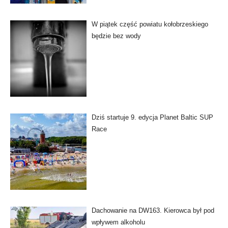
W piątek część powiatu kołobrzeskiego
będzie bez wody
Dziś startuje 9. edycja Planet Baltic SUP
Race
Dachowanie na DW163. Kierowca był pod
wpływem alkoholu