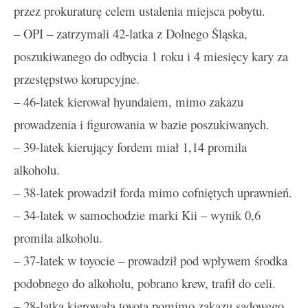
przez prokuraturę celem ustalenia miejsca pobytu.
– OPI – zatrzymali 42-latka z Dolnego Śląska,
poszukiwanego do odbycia 1 roku i 4 miesięcy kary za
przestępstwo korupcyjne.
– 46-latek kierował hyundaiem, mimo zakazu
prowadzenia i figurowania w bazie poszukiwanych.
– 39-latek kierujący fordem miał 1,14 promila
alkoholu.
– 38-latek prowadził forda mimo cofniętych uprawnień.
– 34-latek w samochodzie marki Kii – wynik 0,6
promila alkoholu.
– 37-latek w toyocie – prowadził pod wpływem środka
podobnego do alkoholu, pobrano krew, trafił do celi.
– 28-latka kierowała toyotą pomimo zakazu sądowego.