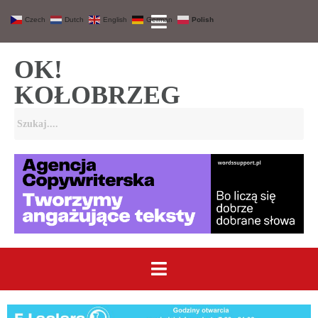
Czech
Dutch
English
German
Polish
OK!
KOŁOBRZEG