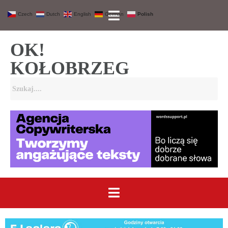
Czech
Dutch
English
German
Polish
OK!
KOŁOBRZEG