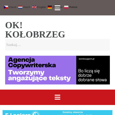
Czech
Dutch
English
German
Polish
OK!
KOŁOBRZEG