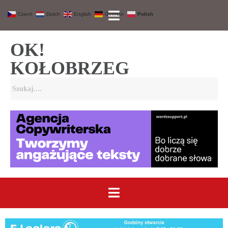
Czech
Dutch
English
German
Polish
OK!
KOŁOBRZEG