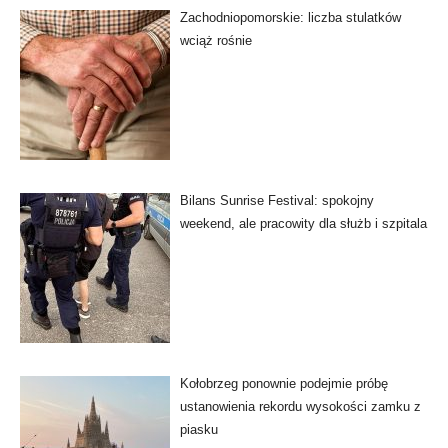
Zachodniopomorskie: liczba stulatków
wciąż rośnie
Bilans Sunrise Festival: spokojny
weekend, ale pracowity dla służb i szpitala
Kołobrzeg ponownie podejmie próbę
ustanowienia rekordu wysokości zamku z
piasku