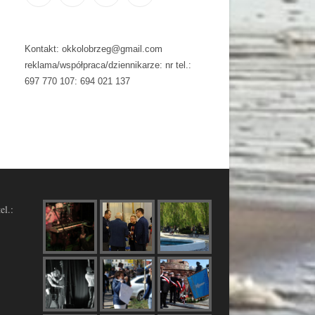
Kontakt: okkolobrzeg@gmail.com
reklama/współpraca/dziennikarze: nr tel.:
697 770 107: 694 021 137
el.: