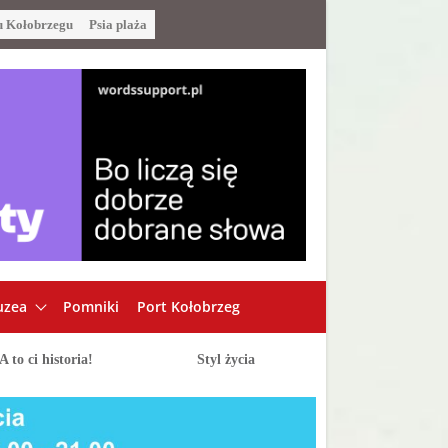
u Kołobrzegu
Psia plaża
zea
Pomniki
Port Kołobrzeg
A to ci historia!
Styl życia