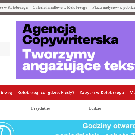
ze w Kołobrzegu
Galerie handlowe w Kołobrzegu
Plaża nudystów w pobliż
obrzeg
Kołobrzeg: co, gdzie, kiedy?
Zabytki w Kołobrzegu
Mu
Przydatne
Ludzie