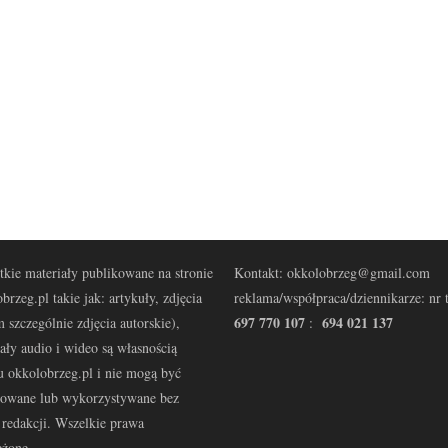
kie materiały publikowane na stronie
Kontakt: okkolobrzeg@gmail.com
brzeg.pl takie jak: artykuły, zdjęcia
reklama/współpraca/dziennikarze: nr t
697 770 107
694 021 137
 szczególnie zdjęcia autorskie),
:
ały audio i wideo są własnością
u okkolobrzeg.pl i nie mogą być
kowane lub wykorzystywane bez
redakcji. Wszelkie prawa
eżone.