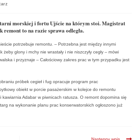
tarz
tarni morskiej i fortu Ujście na którym stoi. Magistrat
ak remont to na razie sprawa odległa.
ieście potrzebuje remontu. – Potrzebna jest między innymi
k żeby glony i mchy nie wrastały i nie niszczyły cegły – mówi
lska i przyznaje – Całościowy zakres prac w tym przypadku jest
obraniu próbek cegieł i fug opracuje program prac
zabytkowy obiekt w porcie pasażerskim w kolejce do remontu
ili kawiarnia Adabar w piwnicach ratusza. O remont dopomina się
etarg na wykonanie planu prac konserwatorskich ogłoszono już
Następny wpis