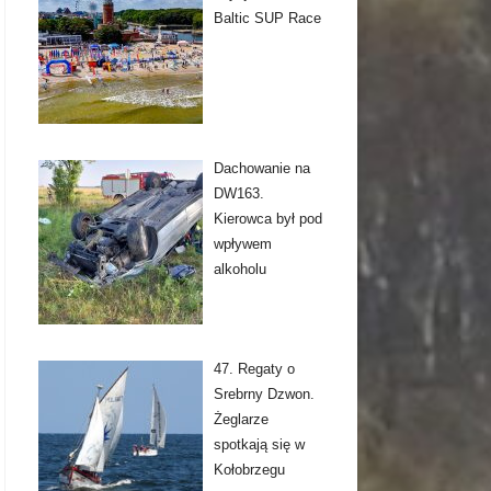
Baltic SUP Race
Dachowanie na
DW163.
Kierowca był pod
wpływem
alkoholu
47. Regaty o
Srebrny Dzwon.
Żeglarze
spotkają się w
Kołobrzegu