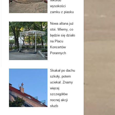
rekordu
wysokości
zamku z piasku
Nowa altana już
stoi. Wiemy, co
będzie się działo
na Placu
Koncertów
Porannych
Skakał po dachu
szkoły, potem
uciekał. Znamy
więcej
szczegółów
nocnej akcji
służb