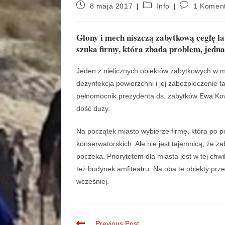
8 maja 2017
Info
1 Komen
Glony i mech niszczą zabytkową cegłę la
szuka firmy, która zbada problem, jedn
Jeden z nielicznych obiektów zabytkowych w m
dezynfekcja powierzchni i jej zabezpieczenie ta
pełnomocnik prezydenta ds. zabytków Ewa Kowa
dość duży.
Na początek miasto wybierze firmę, która po p
konserwatorskich. Ale nie jest tajemnicą, że 
poczeka. Priorytetem dla miasta jest w tej chw
też budynek amfiteatru. Na oba te obiekty prz
wcześniej.
Previous Post