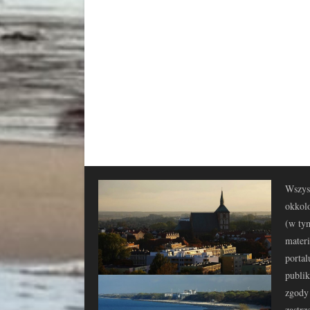
Wszyst
okkolo
(w tym
materi
portal
publi
zgody 
zastrz