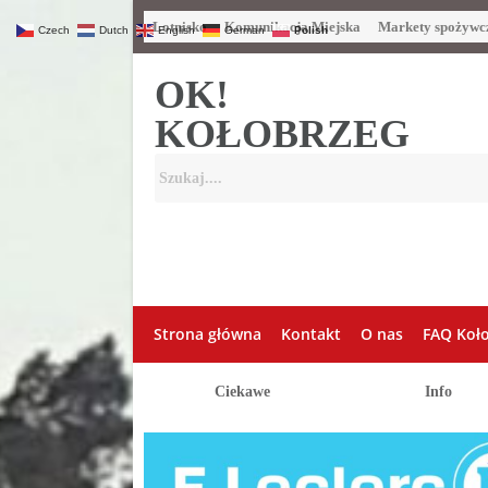
Lotnisko
Komunikacja Miejska
Markety spożywc
Czech
Dutch
English
German
Polish
OK!
KOŁOBRZEG
Strona główna
Kontakt
O nas
FAQ Koł
Ciekawe
Info