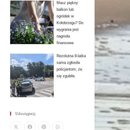
Masz piękny
balkon lub
ogródek w
Kołobrzegu? Do
wygrania jest
nagroda
finansowa
Rezolutna 9-latka
sama zgłosiła
policjantom, że
się zgubiła
Udostępnij