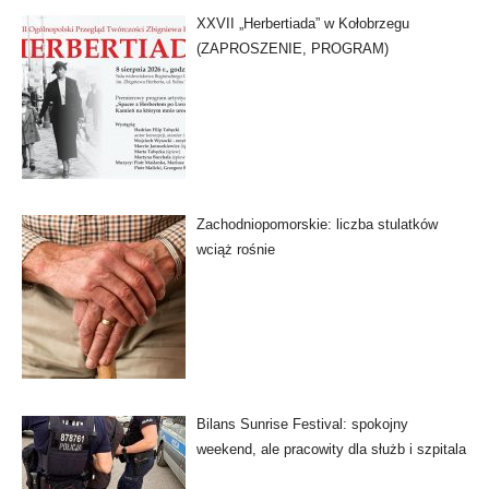
XXVII „Herbertiada” w Kołobrzegu
(ZAPROSZENIE, PROGRAM)
Zachodniopomorskie: liczba stulatków
wciąż rośnie
Bilans Sunrise Festival: spokojny
weekend, ale pracowity dla służb i szpitala