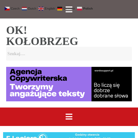
Czech
Dutch
English
German
Polish
OK!
KOŁOBRZEG