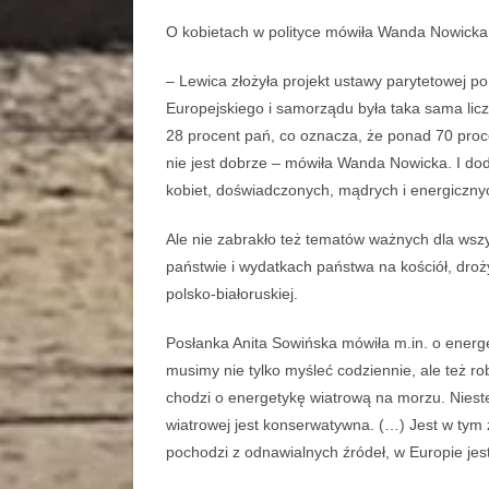
O kobietach w polityce mówiła Wanda Nowicka
– Lewica złożyła projekt ustawy parytetowej p
Europejskiego i samorządu była taka sama lic
28 procent pań, co oznacza, że ponad 70 procent
nie jest dobrze – mówiła Wanda Nowicka. I do
kobiet, doświadczonych, mądrych i energiczny
Ale nie zabrakło też tematów ważnych dla wszy
państwie i wydatkach państwa na kościół, droż
polsko-białoruskiej.
Posłanka Anita Sowińska mówiła m.in. o energe
musimy nie tylko myśleć codziennie, ale też ro
chodzi o energetykę wiatrową na morzu. Niestet
wiatrowej jest konserwatywna. (…) Jest w tym 
pochodzi z odnawialnych źródeł, w Europie jes