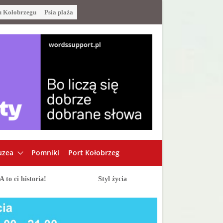
u Kołobrzegu
Psia plaża
zea
Pomniki
Port Kołobrzeg
A to ci historia!
Styl życia