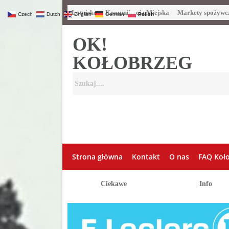
Lotnisko
Komunikacja Miejska
Markety spożywc
Czech
Dutch
English
German
Polish
OK!
KOŁOBRZEG
Strona główna
Kontakt
O nas
FAQ Koł
Ciekawe
Info