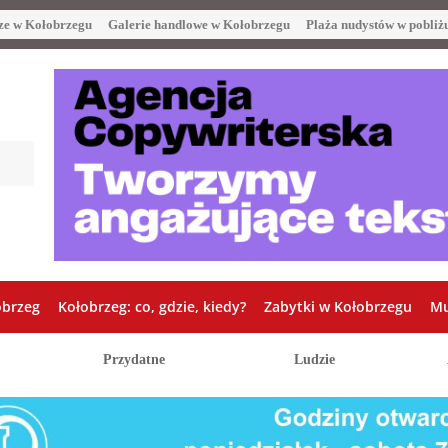
ze w Kołobrzegu
Galerie handlowe w Kołobrzegu
Plaża nudystów w pobliż
obrzeg
Kołobrzeg: co, gdzie, kiedy?
Zabytki w Kołobrzegu
Mu
Przydatne
Ludzie