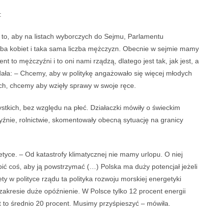
:
o to, aby na listach wyborczych do Sejmu, Parlamentu
zba kobiet i taka sama liczba mężczyzn. Obecnie w sejmie mamy
 to mężczyźni i to oni nami rządzą, dlatego jest tak, jak jest, a
dała: – Chcemy, aby w politykę angażowało się więcej młodych
ch, chcemy aby wzięły sprawy w swoje ręce.
stkich, bez względu na płeć. Działaczki mówiły o świeckim
yźnie, rolnictwie, skomentowały obecną sytuację na granicy
tyce. – Od katastrofy klimatycznej nie mamy urlopu. O niej
bić coś, aby ją powstrzymać (…) Polska ma duży potencjał jeżeli
y w polityce rządu ta polityka rozwoju morskiej energetyki
zakresie duże opóźnienie. W Polsce tylko 12 procent energii
t to średnio 20 procent. Musimy przyśpieszyć – mówiła.