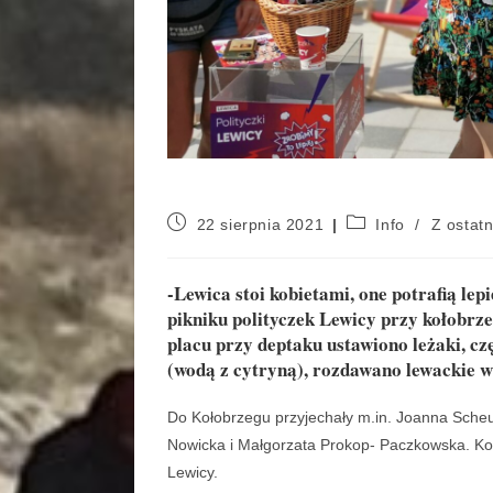
22 sierpnia 2021
Info
/
Z ostatn
-Lewica stoi kobietami, one potrafią le
pikniku polityczek Lewicy przy kołobrz
placu przy deptaku ustawiono leżaki, c
(wodą z cytryną), rozdawano lewackie w
Do Kołobrzegu przyjechały m.in. Joanna Sche
Nowicka i Małgorzata Prokop- Paczkowska. Koł
Lewicy.