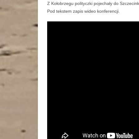
Z Kołobrzegu polityczki pojechały do Szczecin
Pod tekstem zapis wideo konferencji.