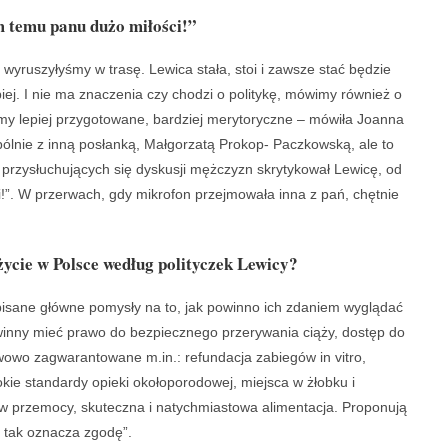
 temu panu dużo miłości!”
 wyruszyłyśmy w trasę. Lewica stała, stoi i zawsze stać będzie
piej. I nie ma znaczenia czy chodzi o politykę, mówimy również o
eśmy lepiej przygotowane, bardziej merytoryczne – mówiła Joanna
pólnie z inną posłanką, Małgorzatą Prokop- Paczkowską, ale to
 przysłuchujących się dyskusji mężczyzn skrytykował Lewicę, od
!”. W przerwach, gdy mikrofon przejmowała inna z pań, chętnie
ycie w Polsce według polityczek Lewicy?
spisane główne pomysły na to, jak powinno ich zdaniem wyglądać
owinny mieć prawo do bezpiecznego przerywania ciąży, dostęp do
owo zagwarantowane m.in.: refundacja zabiegów in vitro,
kie standardy opieki okołoporodowej, miejsca w żłobku i
w przemocy, skuteczna i natychmiastowa alimentacja. Proponują
o tak oznacza zgodę”.