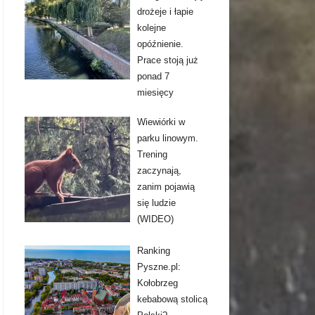
drożeje i łapie
kolejne
opóźnienie.
Prace stoją już
ponad 7
miesięcy
Wiewiórki w
parku linowym.
Trening
zaczynają,
zanim pojawią
się ludzie
(WIDEO)
Ranking
Pyszne.pl:
Kołobrzeg
kebabową stolicą