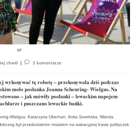
rpt
iej chwili
2 komentarze
piej wykonywać tę robotę – przekonywała dziś podczas
eskim molo posłanka Joanna Scheuring- Wielgus. Na
zęstowano – jak mówiły posłanki – lewackim napojem
achlarze i puszczano lewackie bańki.
uring-Wielgus, Katarzyna Uberhan, Anita Sowińska, Wanda
obrzeg był przedostatnim miastem na wakacyjnej trasie polityczek