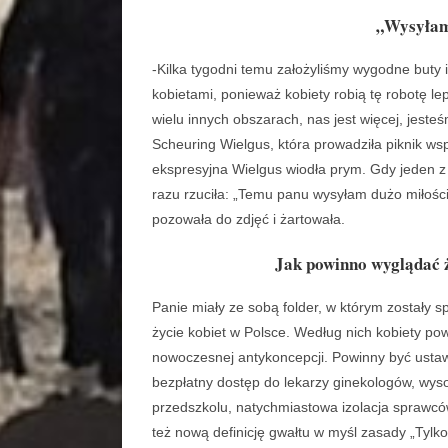
„Wysyłam
-Kilka tygodni temu założyliśmy wygodne buty i
kobietami, ponieważ kobiety robią tę robotę le
wielu innych obszarach, nas jest więcej, jest
Scheuring Wielgus, która prowadziła piknik ws
ekspresyjna Wielgus wiodła prym. Gdy jeden z
razu rzuciła: „Temu panu wysyłam dużo miłości
pozowała do zdjęć i żartowała.
Jak powinno wyglądać ż
Panie miały ze sobą folder, w którym zostały 
życie kobiet w Polsce. Według nich kobiety p
nowoczesnej antykoncepcji. Powinny być ustaw
bezpłatny dostęp do lekarzy ginekologów, wyso
przedszkolu, natychmiastowa izolacja sprawcó
też nową definicję gwałtu w myśl zasady „Tylk