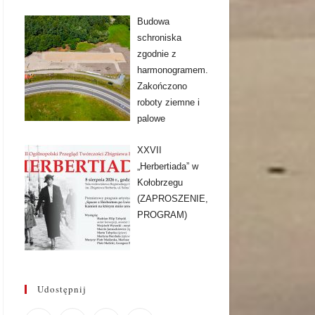
Budowa
schroniska
zgodnie z
harmonogramem.
Zakończono
roboty ziemne i
palowe
XXVII
„Herbertiada” w
Kołobrzegu
(ZAPROSZENIE,
PROGRAM)
Udostępnij