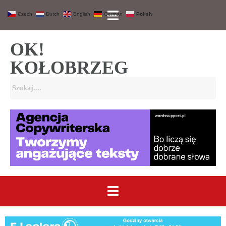
Czech
Dutch
English
German
Polish
OK!
KOŁOBRZEG