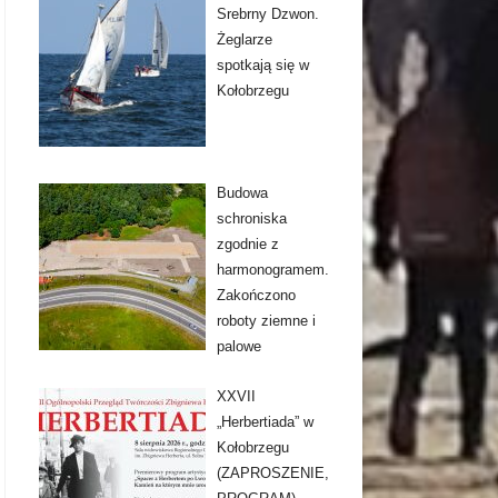
Srebrny Dzwon.
Żeglarze
spotkają się w
Kołobrzegu
Budowa
schroniska
zgodnie z
harmonogramem.
Zakończono
roboty ziemne i
palowe
XXVII
„Herbertiada” w
Kołobrzegu
(ZAPROSZENIE,