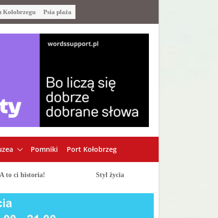
u Kołobrzegu
Psia plaża
zea
Pomniki
Port Kołobrzeg
A to ci historia!
Styl życia