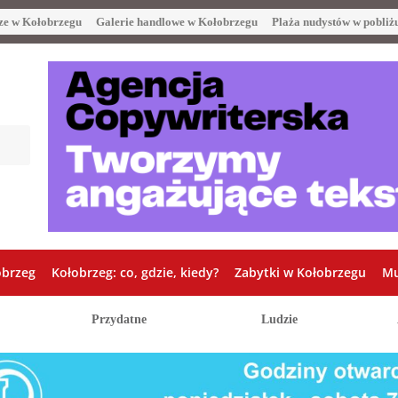
ze w Kołobrzegu
Galerie handlowe w Kołobrzegu
Plaża nudystów w pobliż
obrzeg
Kołobrzeg: co, gdzie, kiedy?
Zabytki w Kołobrzegu
Mu
Przydatne
Ludzie