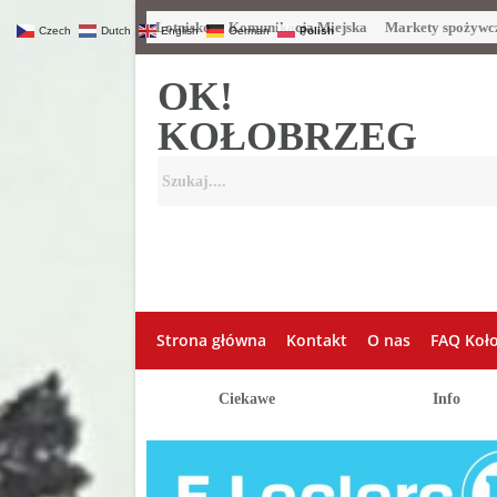
Lotnisko
Komunikacja Miejska
Markety spożywc
Czech
Dutch
English
German
Polish
OK!
KOŁOBRZEG
Strona główna
Kontakt
O nas
FAQ Koł
Ciekawe
Info