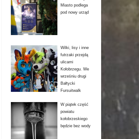
Miasto podlega
pod nowy urząd
Wilki, lisy i inne
futrzaki przejdą
ulicami
Kołobrzegu. We
wrześniu drugi
Bałtycki
Fursuitwalk
W piątek część
powiatu
kołobrzeskiego
będzie bez wody