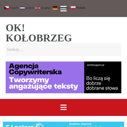
Czech
Dutch
English
German
Polish
OK!
KOŁOBRZEG