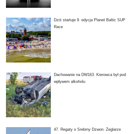
Dziś startuje 9. edycja Planet Baltic SUP
Race
Dachowanie na DW163. Kierowca był pod
wpływem alkoholu
47. Regaty o Srebrny Dzwon. Żeglarze