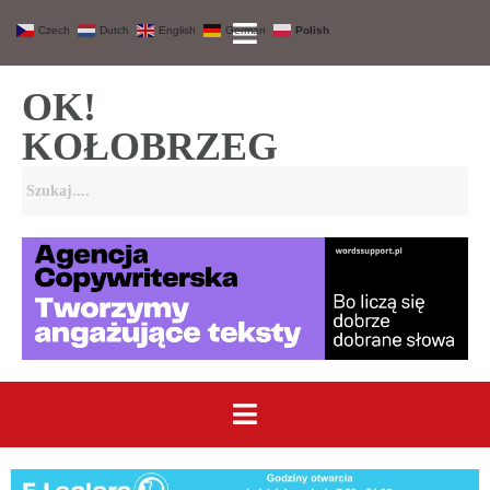
Czech
Dutch
English
German
Polish
OK!
KOŁOBRZEG