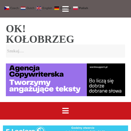
Czech
Dutch
English
German
Polish
OK!
KOŁOBRZEG