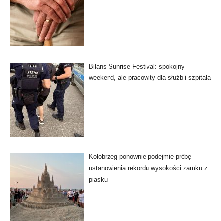
Bilans Sunrise Festival: spokojny
weekend, ale pracowity dla służb i szpitala
Kołobrzeg ponownie podejmie próbę
ustanowienia rekordu wysokości zamku z
piasku