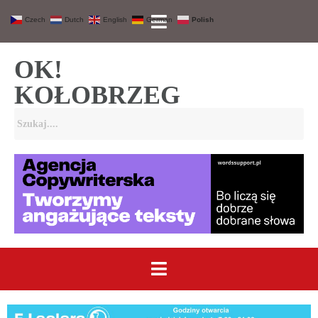
Czech
Dutch
English
German
Polish
OK!
KOŁOBRZEG