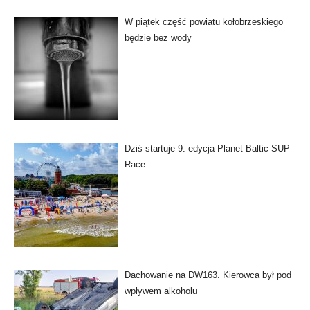
W piątek część powiatu kołobrzeskiego
będzie bez wody
Dziś startuje 9. edycja Planet Baltic SUP
Race
Dachowanie na DW163. Kierowca był pod
wpływem alkoholu