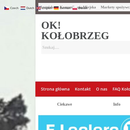
Lotnisko
Komunikacja Miejska
Markety spożywc
Czech
Dutch
English
German
Polish
OK!
KOŁOBRZEG
Strona główna
Kontakt
O nas
FAQ Koł
Ciekawe
Info