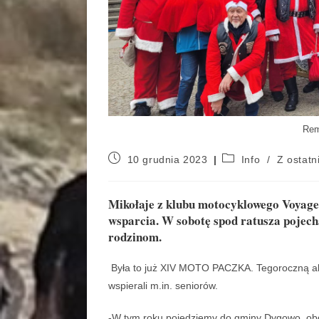
Rem
10 grudnia 2023
Info
/
Z ostatni
Mikołaje z klubu motocyklowego Voyager
wsparcia. W sobotę spod ratusza pojecha
rodzinom.
Była to już XIV MOTO PACZKA. Tegoroczną akcj
wspierali m.in. seniorów.
-W tym roku pojedziemy do gminy Dygowo, obd