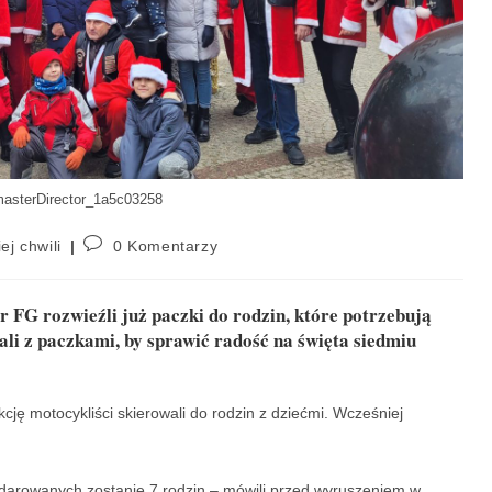
asterDirector_1a5c03258
ej chwili
0 Komentarzy
 FG rozwieźli już paczki do rodzin, które potrzebują
li z paczkami, by sprawić radość na święta siedmiu
ę motocykliści skierowali do rodzin z dziećmi. Wcześniej
arowanych zostanie 7 rodzin – mówili przed wyruszeniem w