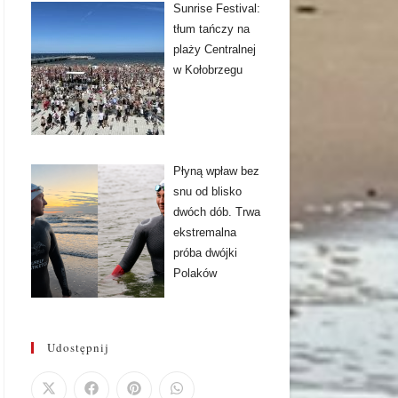
Sunrise Festival:
tłum tańczy na
plaży Centralnej
w Kołobrzegu
Płyną wpław bez
snu od blisko
dwóch dób. Trwa
ekstremalna
próba dwójki
Polaków
Udostępnij