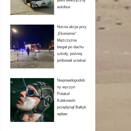
pełni elektryczny
autobus
Nocna akcja przy
„Ekonomie”.
Mężczyzna
biegał po dachu
szkoły, później
próbował uciekać
Nieprawdopodob
ny wyczyn
Polaka!
Kubkowski
przepłynął Bałtyk
wpław