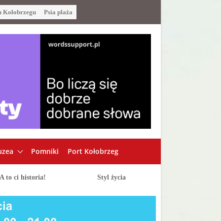
u Kołobrzegu
Psia plaża
zea
Pomniki
Port Kołobrzeg
A to ci historia!
Styl życia