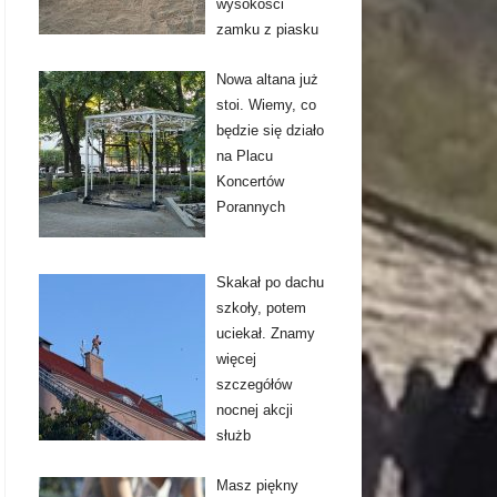
wysokości
zamku z piasku
Nowa altana już
stoi. Wiemy, co
będzie się działo
na Placu
Koncertów
Porannych
Skakał po dachu
szkoły, potem
uciekał. Znamy
więcej
szczegółów
nocnej akcji
służb
Masz piękny