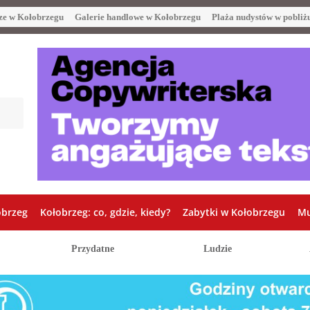
ze w Kołobrzegu
Galerie handlowe w Kołobrzegu
Plaża nudystów w pobliż
obrzeg
Kołobrzeg: co, gdzie, kiedy?
Zabytki w Kołobrzegu
Mu
Przydatne
Ludzie