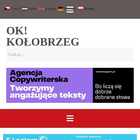
Czech
Dutch
English
German
Polish
OK!
KOŁOBRZEG