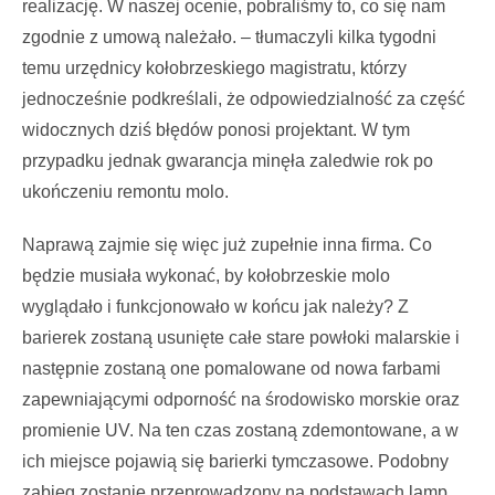
realizację. W naszej ocenie, pobraliśmy to, co się nam
zgodnie z umową należało. – tłumaczyli kilka tygodni
temu urzędnicy kołobrzeskiego magistratu, którzy
jednocześnie podkreślali, że odpowiedzialność za część
widocznych dziś błędów ponosi projektant. W tym
przypadku jednak gwarancja minęła zaledwie rok po
ukończeniu remontu molo.
Naprawą zajmie się więc już zupełnie inna firma. Co
będzie musiała wykonać, by kołobrzeskie molo
wyglądało i funkcjonowało w końcu jak należy?
Z
barierek z
ostaną
usunięte całe
stare powłoki
malarskie i
następnie zostaną
one
pomalowane
od
nowa
farbami
zapewniającymi
odporność
na
środowisko
morskie
oraz
promienie
UV. Na ten czas zostaną zdemontowane, a w
ich miejsce pojawią się barierki tymczasowe. Podobny
zabieg zostanie przeprowadzony na podstawach lamp,