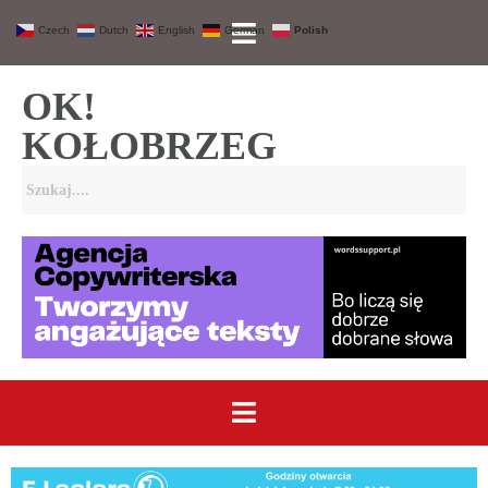
Czech
Dutch
English
German
Polish
OK!
KOŁOBRZEG