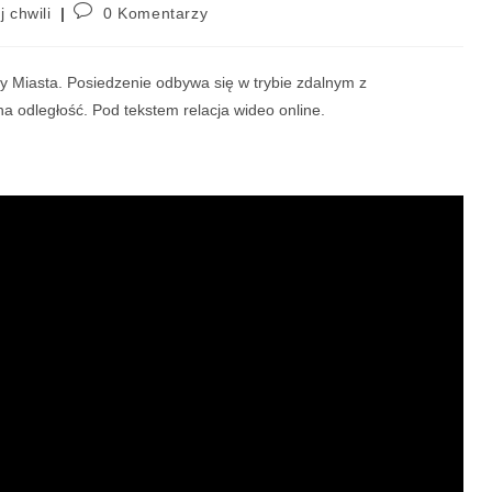
j chwili
0 Komentarzy
y Miasta. Posiedzenie odbywa się w trybie zdalnym z
 odległość. Pod tekstem relacja wideo online.