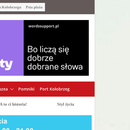
u Kołobrzegu
Psia plaża
zea
Pomniki
Port Kołobrzeg
A to ci historia!
Styl życia