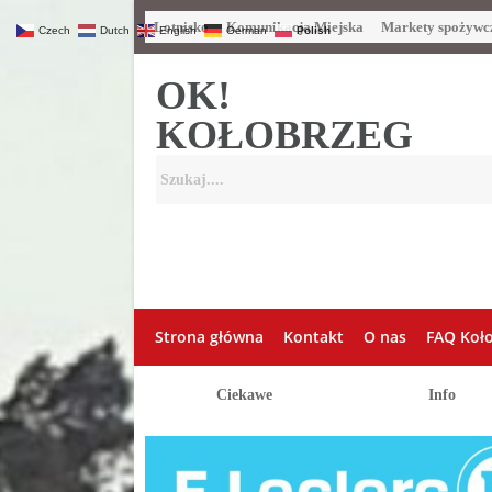
Lotnisko
Komunikacja Miejska
Markety spożywc
Czech
Dutch
English
German
Polish
OK!
KOŁOBRZEG
Strona główna
Kontakt
O nas
FAQ Koł
Ciekawe
Info