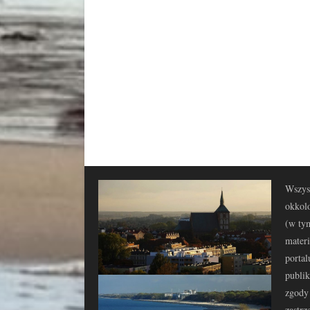
Wszyst
okkolo
(w tym
materi
portal
publi
zgody 
zastrz