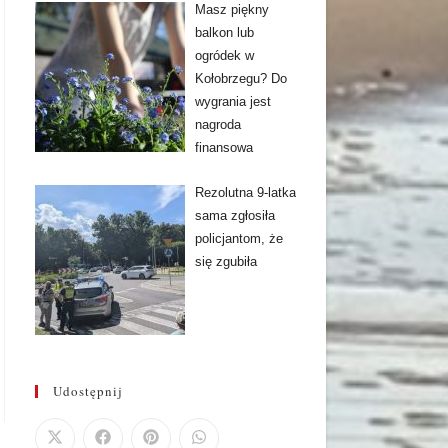
Masz piękny
balkon lub
ogródek w
Kołobrzegu? Do
wygrania jest
nagroda
finansowa
Rezolutna 9-latka
sama zgłosiła
policjantom, że
się zgubiła
Udostępnij