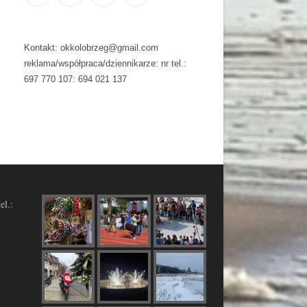
Kontakt: okkolobrzeg@gmail.com
reklama/współpraca/dziennikarze: nr tel.:
697 770 107: 694 021 137
el.: