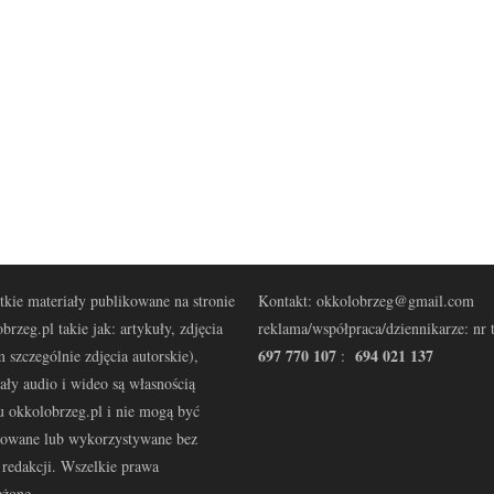
kie materiały publikowane na stronie
Kontakt: okkolobrzeg@gmail.com
brzeg.pl takie jak: artykuły, zdjęcia
reklama/współpraca/dziennikarze: nr t
697 770 107
694 021 137
 szczególnie zdjęcia autorskie),
:
ały audio i wideo są własnością
u okkolobrzeg.pl i nie mogą być
kowane lub wykorzystywane bez
redakcji. Wszelkie prawa
eżone.