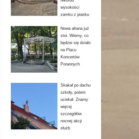
rekordu
wysokości
zamku z piasku
Nowa altana już
stoi. Wiemy, co
będzie się działo
na Placu
Koncertów
Porannych
Skakał po dachu
szkoły, potem
uciekał. Znamy
więcej
szczegółów
nocnej akcji
służb