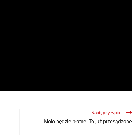
Następny wpis
 i
Molo będzie płatne. To już przesądzone