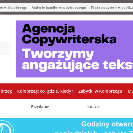
ze w Kołobrzegu
Galerie handlowe w Kołobrzegu
Plaża nudystów w pobliż
obrzeg
Kołobrzeg: co, gdzie, kiedy?
Zabytki w Kołobrzegu
Mu
Przydatne
Ludzie