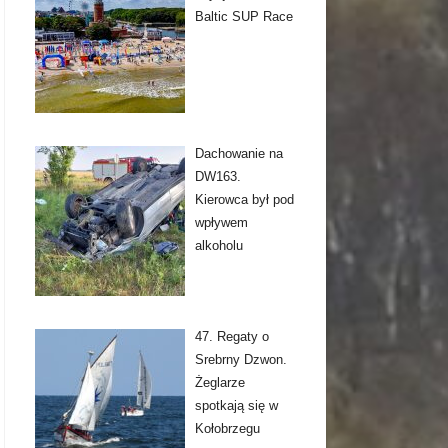
Baltic SUP Race
Dachowanie na
DW163.
Kierowca był pod
wpływem
alkoholu
47. Regaty o
Srebrny Dzwon.
Żeglarze
spotkają się w
Kołobrzegu