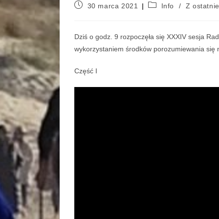
30 marca 2021
Info
/
Z ostatnie
Dziś o godz. 9 rozpoczęła się XXXIV sesja Rad
wykorzystaniem środków porozumiewania się na
Część I