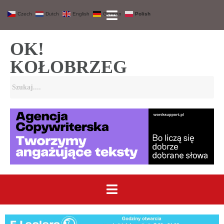
Czech
Dutch
English
German
Polish
OK!
KOŁOBRZEG