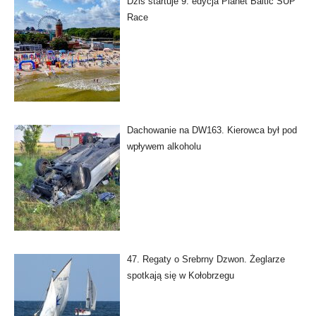
Dziś startuje 9. edycja Planet Baltic SUP
Race
Dachowanie na DW163. Kierowca był pod
wpływem alkoholu
47. Regaty o Srebrny Dzwon. Żeglarze
spotkają się w Kołobrzegu