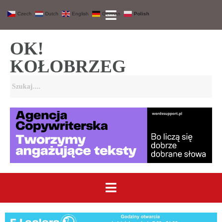
Czech
Dutch
English
German
Polish
OK!
KOŁOBRZEG