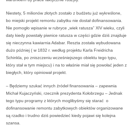
Niestety, 5 milionów złotych zostało z budżetu już wykreślone,
bo miejski projekt remontu zabytku nie dostał dofinansowania.
Nie pomogło wpisanie w rubryce „wiek ratusza” XIV wieku, czyli
daty kiedy powstały piwnice ratusza w części gdzie dziś znajduje
się nieczynna kawiarnia Adabar. Reszta została wybudowana
dużo później ( w 1832 r. według projektu Karla Freidricha
Schinkla, po zniszczeniu wcześniejszego obiektu tego typu,
który stał w tym miejscu) i na to właśnie miał się powołać jeden z
biegłych, który opiniował projekt.
– Będziemy szukać innych źródeł finansowania – zapewnia
Michał Kujaczyński, rzecznik prezydenta Kołobrzegu – Jednak
tego typu programy z których moglibyśmy się starać o
dofinansowanie remontu zabytkowych obiektów organizowane
są rzadko i trudno dziś powiedzieć kiedy pojawi się kolejna
szansa.