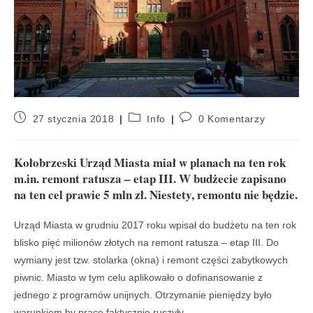
27 stycznia 2018
Info
0 Komentarzy
Kołobrzeski Urząd Miasta miał w planach na ten rok
m.in. remont ratusza – etap III. W budżecie zapisano
na ten cel prawie 5 mln zł. Niestety, remontu nie będzie.
Urząd Miasta w grudniu 2017 roku wpisał do budżetu na ten rok
blisko pięć milionów złotych na remont ratusza – etap III. Do
wymiany jest tzw. stolarka (okna) i remont części zabytkowych
piwnic. Miasto w tym celu aplikowało o dofinansowanie z
jednego z programów unijnych. Otrzymanie pieniędzy było
warunkiem by prace faktycznie ruszyły.