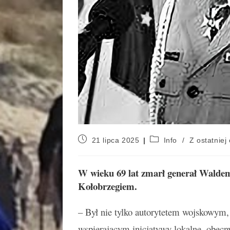
21 lipca 2025
Info
/
Z ostatniej 
W wieku 69 lat zmarł generał Waldema
Kołobrzegiem.
– Był nie tylko autorytetem wojskowym, 
wspierającym inicjatywy lokalne, obec