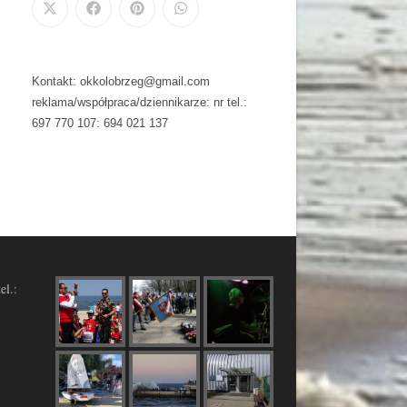
Kontakt: okkolobrzeg@gmail.com
reklama/współpraca/dziennikarze: nr tel.:
697 770 107: 694 021 137
el.: