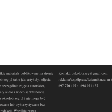
kie materiały publikowane na stronie
Kontakt: okkolobrzeg@gmail.com
brzeg.pl takie jak: artykuły, zdjęcia
reklama/współpraca/dziennikarze: nr t
697 770 107
694 021 137
 szczególnie zdjęcia autorskie),
:
ały audio i wideo są własnością
u okkolobrzeg.pl i nie mogą być
kowane lub wykorzystywane bez
redakcji. Wszelkie prawa