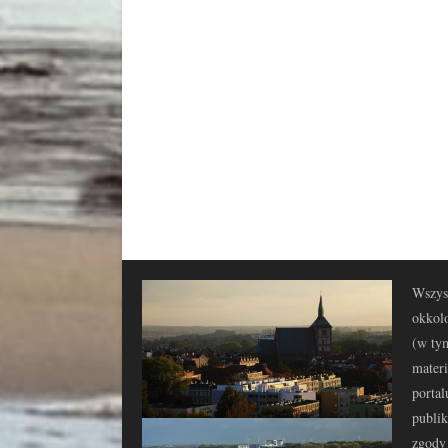
Wszyst
okkolo
(w tym
materi
portal
publi
zgody 