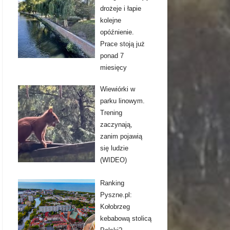
drożeje i łapie
kolejne
opóźnienie.
Prace stoją już
ponad 7
miesięcy
Wiewiórki w
parku linowym.
Trening
zaczynają,
zanim pojawią
się ludzie
(WIDEO)
Ranking
Pyszne.pl:
Kołobrzeg
kebabową stolicą