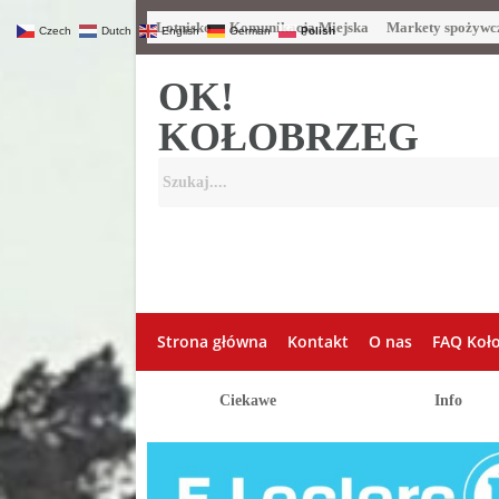
Lotnisko
Komunikacja Miejska
Markety spożywc
Czech
Dutch
English
German
Polish
OK!
KOŁOBRZEG
Strona główna
Kontakt
O nas
FAQ Koł
Ciekawe
Info