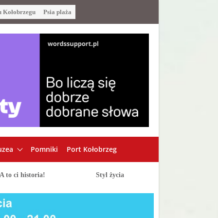
u Kołobrzegu
Psia plaża
zea
Pomniki
Port Kołobrzeg
A to ci historia!
Styl życia