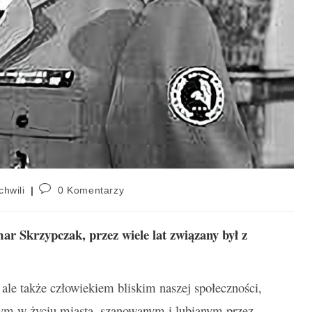
chwili
0 Komentarzy
r Skrzypczak, przez wiele lat związany był z
ale także człowiekiem bliskim naszej społeczności,
nym w życiu miasta, szanowanym i lubianym przez