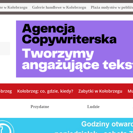
ze w Kołobrzegu
Galerie handlowe w Kołobrzegu
Plaża nudystów w pobliż
obrzeg
Kołobrzeg: co, gdzie, kiedy?
Zabytki w Kołobrzegu
Mu
Przydatne
Ludzie