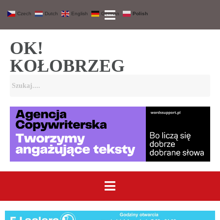
Czech
Dutch
English
German
Polish
OK!
KOŁOBRZEG