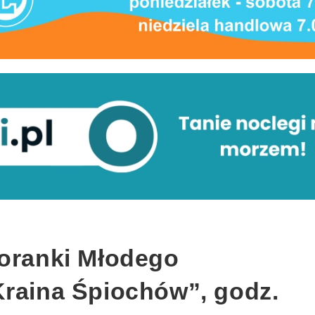
Poranki Młodego
Kraina Śpiochów”, godz.