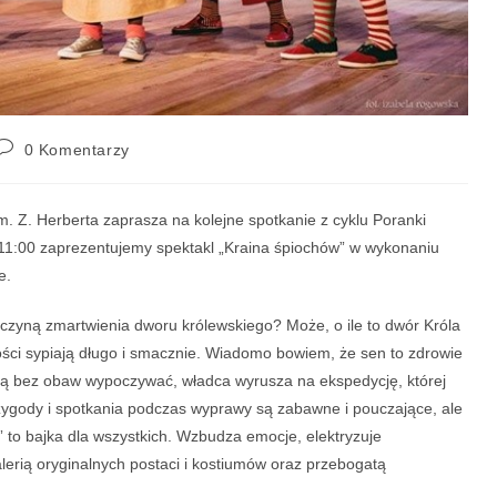
0 Komentarzy
. Z. Herberta zaprasza na kolejne spotkanie z cyklu Poranki
 11:00 zaprezentujemy spektakl „Kraina śpiochów” w wykonaniu
e.
yczyną zmartwienia dworu królewskiego? Może, o ile to dwór Króla
ci sypiają długo i smacznie. Wiadomo bowiem, że sen to zdrowie
ogą bez obaw wypoczywać, władca wyrusza na ekspedycję, której
zygody i spotkania podczas wyprawy są zabawne i pouczające, ale
 to bajka dla wszystkich. Wzbudza emocje, elektryzuje
erią oryginalnych postaci i kostiumów oraz przebogatą