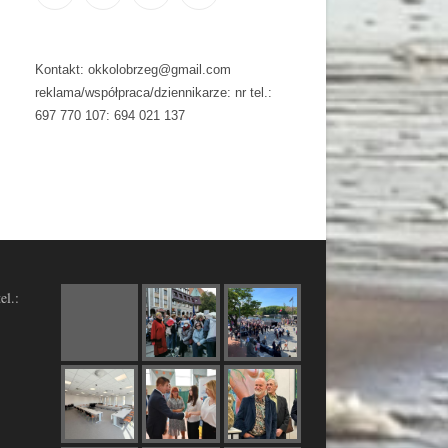
Kontakt: okkolobrzeg@gmail.com
reklama/współpraca/dziennikarze: nr tel.:
697 770 107: 694 021 137
el.: