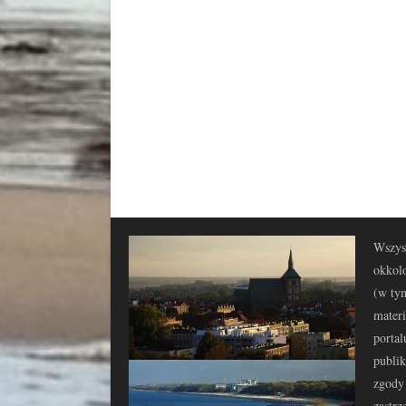
Wszyst
okkolo
(w tym
materi
portal
publi
zgody 
zastrz