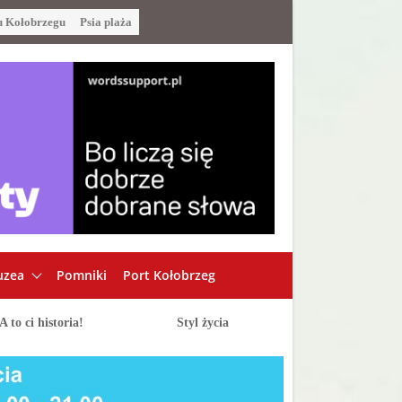
u Kołobrzegu
Psia plaża
zea
Pomniki
Port Kołobrzeg
A to ci historia!
Styl życia