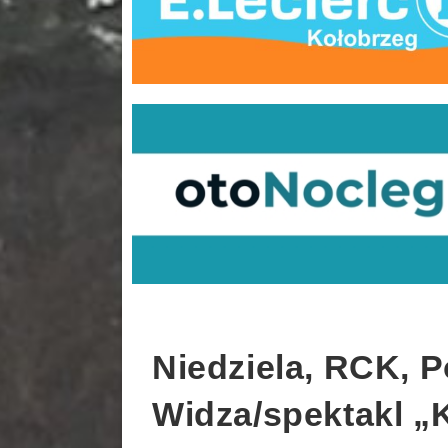
Niedziela, RCK, 
Widza/spektakl „