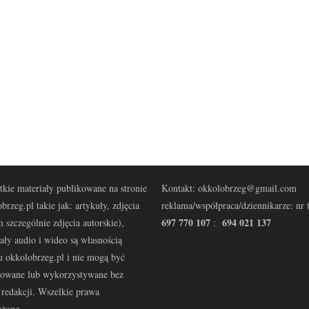
kie materiały publikowane na stronie
Kontakt: okkolobrzeg@gmail.com
brzeg.pl takie jak: artykuły, zdjęcia
reklama/współpraca/dziennikarze: nr t
697 770 107
694 021 137
 szczególnie zdjęcia autorskie),
:
ały audio i wideo są własnością
u okkolobrzeg.pl i nie mogą być
kowane lub wykorzystywane bez
redakcji. Wszelkie prawa
eżone.