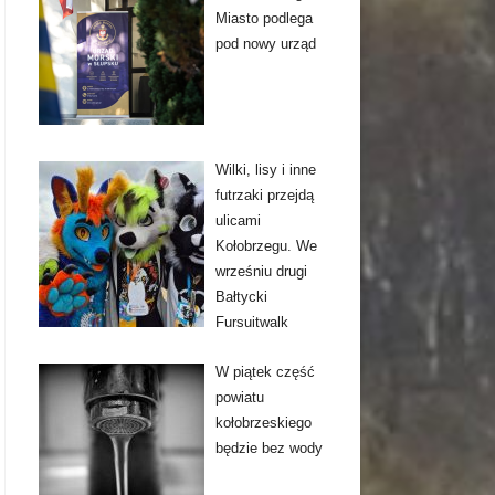
Miasto podlega
pod nowy urząd
Wilki, lisy i inne
futrzaki przejdą
ulicami
Kołobrzegu. We
wrześniu drugi
Bałtycki
Fursuitwalk
W piątek część
powiatu
kołobrzeskiego
będzie bez wody