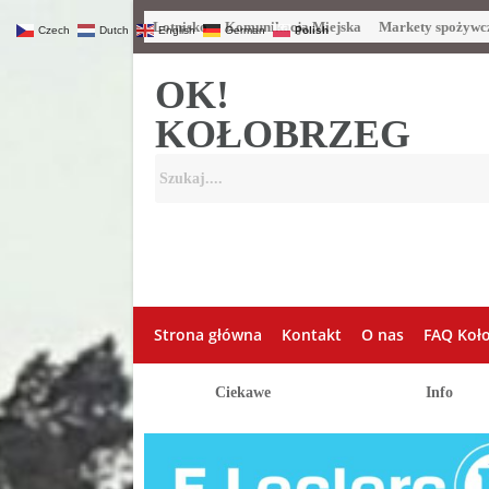
Lotnisko
Komunikacja Miejska
Markety spożywc
Czech
Dutch
English
German
Polish
OK!
KOŁOBRZEG
Strona główna
Kontakt
O nas
FAQ Koł
Ciekawe
Info