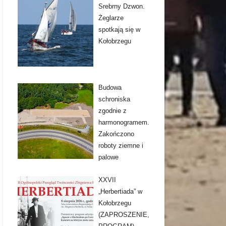
Srebrny Dzwon.
Żeglarze
spotkają się w
Kołobrzegu
Budowa
schroniska
zgodnie z
harmonogramem.
Zakończono
roboty ziemne i
palowe
XXVII
„Herbertiada” w
Kołobrzegu
(ZAPROSZENIE,