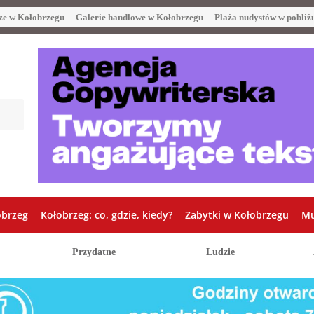
ze w Kołobrzegu
Galerie handlowe w Kołobrzegu
Plaża nudystów w pobliż
obrzeg
Kołobrzeg: co, gdzie, kiedy?
Zabytki w Kołobrzegu
Mu
Przydatne
Ludzie