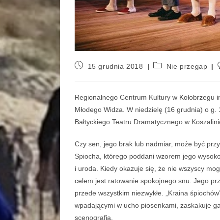
15 grudnia 2018
Nie przegap
Regionalnego Centrum Kultury w Kołobrzegu im
Młodego Widza. W niedzielę (16 grudnia) o g.
Bałtyckiego Teatru Dramatycznego w Koszalini
Czy sen, jego brak lub nadmiar, może być prz
Spiocha, którego poddani wzorem jego wysokoś
i uroda. Kiedy okazuje się, że nie wszyscy m
celem jest ratowanie spokojnego snu. Jego pr
przede wszystkim niezwykłe. „Kraina śpiochów”
wpadającymi w ucho piosenkami, zaskakuje gal
scenografią.