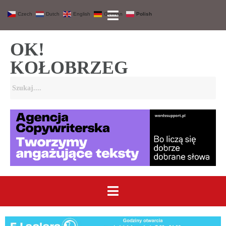
Czech
Dutch
English
German
Polish
OK!
KOŁOBRZEG