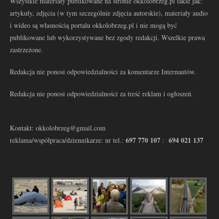
Wszystkie materiały publikowane na stronie okkolobrzeg.pl takie jak:
artykuły, zdjęcia (w tym szczególnie zdjęcia autorskie), materiały audio
i wideo są własnością portalu okkolobrzeg.pl i nie mogą być
publikowane lub wykorzystywane bez zgody redakcji. Wszelkie prawa
zastrzeżone.
Redakcja nie ponosi odpowiedzialności za komentarze Internautów.
Redakcja nie ponosi odpowiedzialności za treść reklam i ogłoszeń.
Kontakt: okkolobrzeg@gmail.com
697 770 107
694 021 137
reklama/współpraca/dziennikarze: nr tel.:
: