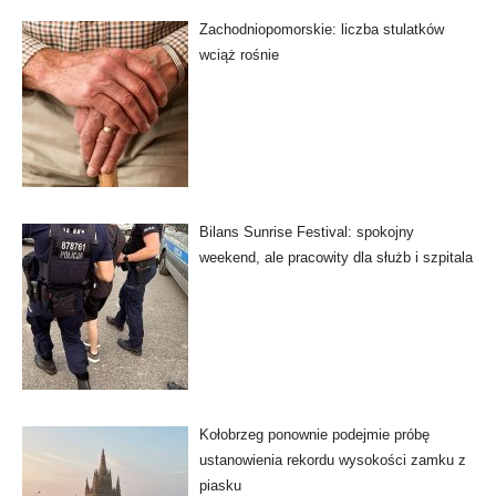
Zachodniopomorskie: liczba stulatków
wciąż rośnie
Bilans Sunrise Festival: spokojny
weekend, ale pracowity dla służb i szpitala
Kołobrzeg ponownie podejmie próbę
ustanowienia rekordu wysokości zamku z
piasku