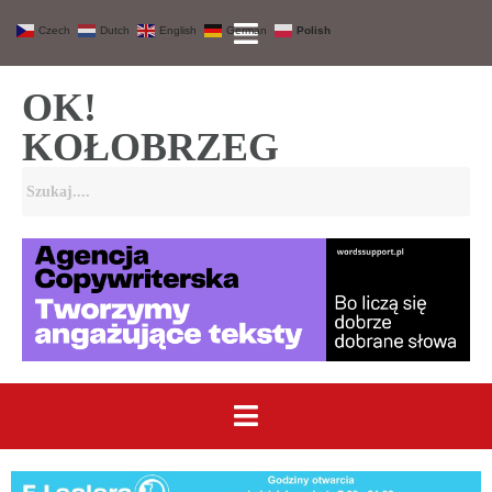
Czech
Dutch
English
German
Polish
OK!
KOŁOBRZEG