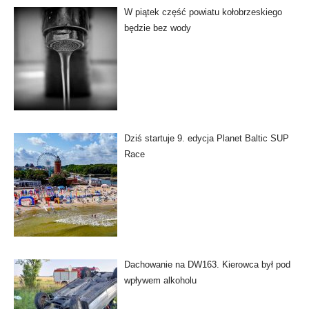
W piątek część powiatu kołobrzeskiego
będzie bez wody
Dziś startuje 9. edycja Planet Baltic SUP
Race
Dachowanie na DW163. Kierowca był pod
wpływem alkoholu