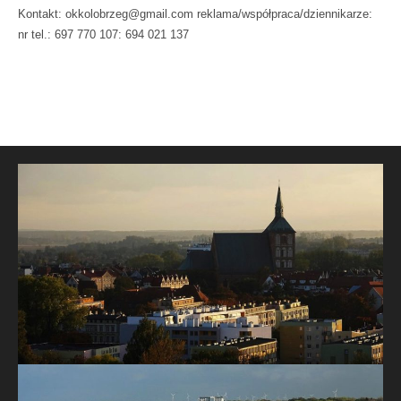
Kontakt: okkolobrzeg@gmail.com reklama/współpraca/dziennikarze:
nr tel.: 697 770 107: 694 021 137