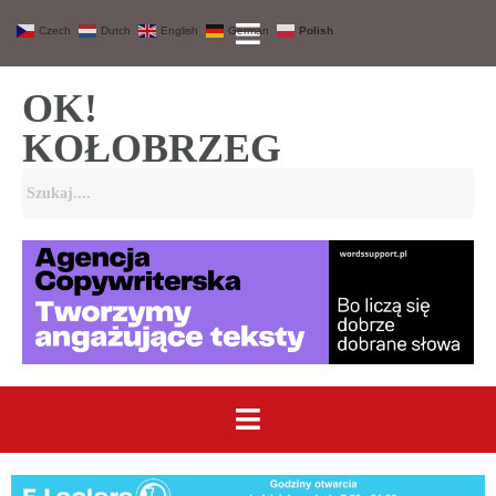
Czech
Dutch
English
German
Polish
OK!
KOŁOBRZEG