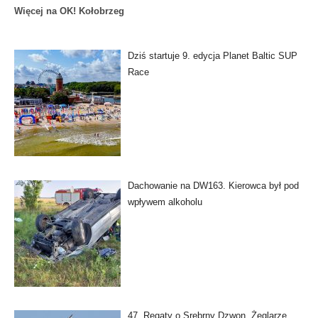
Więcej na OK! Kołobrzeg
Dziś startuje 9. edycja Planet Baltic SUP
Race
Dachowanie na DW163. Kierowca był pod
wpływem alkoholu
47. Regaty o Srebrny Dzwon. Żeglarze