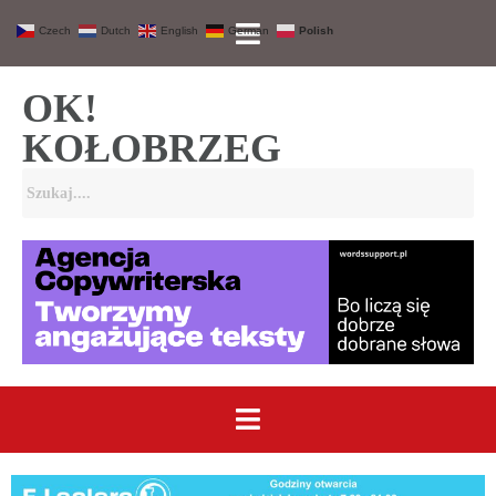
Czech
Dutch
English
German
Polish
OK!
KOŁOBRZEG