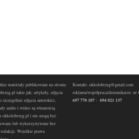
kie materiały publikowane na stronie
Kontakt: okkolobrzeg@gmail.com
brzeg.pl takie jak: artykuły, zdjęcia
reklama/współpraca/dziennikarze: nr t
697 770 107
694 021 137
 szczególnie zdjęcia autorskie),
:
ały audio i wideo są własnością
u okkolobrzeg.pl i nie mogą być
kowane lub wykorzystywane bez
redakcji. Wszelkie prawa
eżone.