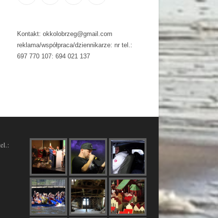
Kontakt: okkolobrzeg@gmail.com
reklama/współpraca/dziennikarze: nr tel.:
697 770 107: 694 021 137
el.: