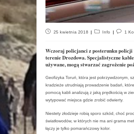
25 kwietnia 2018
Info
1 Ko
Wczoraj policjanci z posterunku policji
terenie Drozdowa. Specjalistyczne kabl
używane, mogą stwarzać zagrożenie po
Geofizyka Toruń, która jest pokrzywdzonym, s
kradzieże utrudniają prowadzenie badań, które 
pomocą kabli analizują z jaką prędkością w zi
wytypować miejsca gdzie zrobić odwierty.
Niestety złodzieje robią sporo szkód, choć pro
światłowodów, w których nie ma ani grama me
łączy je tylko pomarańczowy kolor.