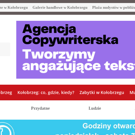
ze w Kołobrzegu
Galerie handlowe w Kołobrzegu
Plaża nudystów w pobliż
obrzeg
Kołobrzeg: co, gdzie, kiedy?
Zabytki w Kołobrzegu
Mu
Przydatne
Ludzie