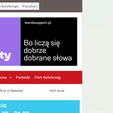
u Kołobrzegu
Psia plaża
zea
Pomniki
Port Kołobrzeg
A to ci historia!
Styl życia