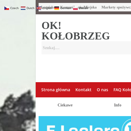
Lotnisko
Komunikacja Miejska
Markety spożywc
Czech
Dutch
English
German
Polish
OK!
KOŁOBRZEG
Strona główna
Kontakt
O nas
FAQ Koł
Ciekawe
Info