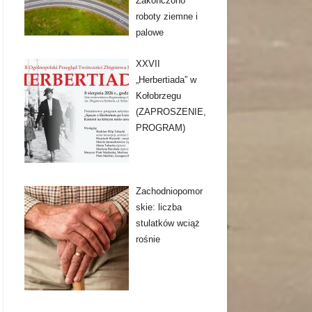
Zakończono
roboty ziemne i
palowe
XXVII
„Herbertiada” w
Kołobrzegu
(ZAPROSZENIE,
PROGRAM)
Zachodniopomor
skie: liczba
stulatków wciąż
rośnie