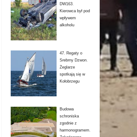
DW163.
Kierowca był pod
wpływem
alkoholu
47. Regaty o
Srebrny Dzwon.
Żeglarze
spotkają się w
Kołobrzegu
Budowa
schroniska
zgodnie z
harmonogramem.