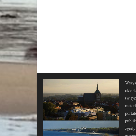
Wszyst
okkolo
(w tym
materi
portal
publi
zgody 
zastrz