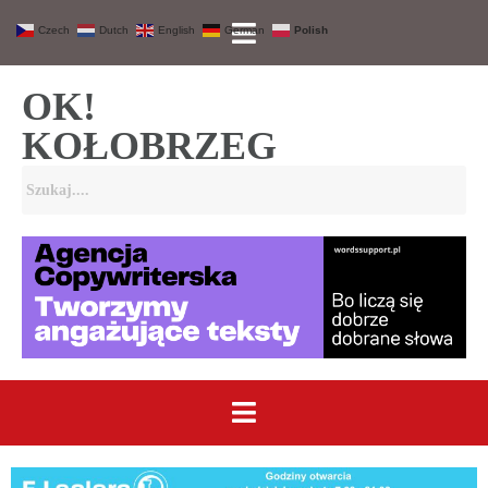
Czech
Dutch
English
German
Polish
OK!
KOŁOBRZEG