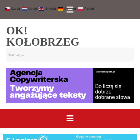
Czech
Dutch
English
German
Polish
OK!
KOŁOBRZEG