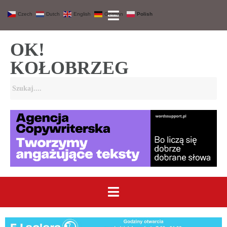
Czech
Dutch
English
German
Polish
OK!
KOŁOBRZEG