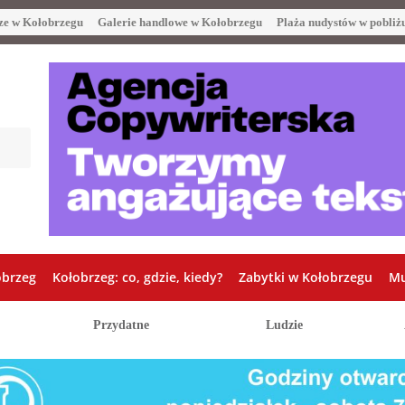
ze w Kołobrzegu
Galerie handlowe w Kołobrzegu
Plaża nudystów w pobliż
obrzeg
Kołobrzeg: co, gdzie, kiedy?
Zabytki w Kołobrzegu
Mu
Przydatne
Ludzie