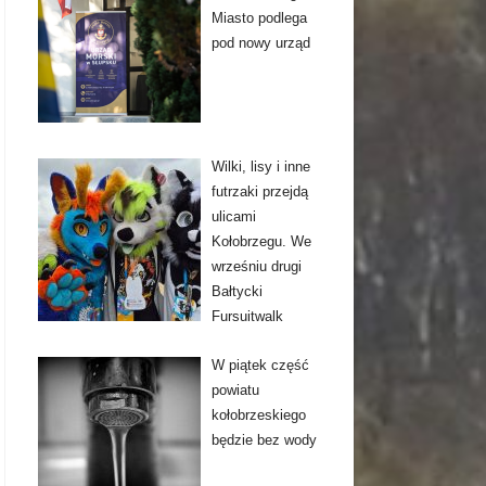
Miasto podlega
pod nowy urząd
Wilki, lisy i inne
futrzaki przejdą
ulicami
Kołobrzegu. We
wrześniu drugi
Bałtycki
Fursuitwalk
W piątek część
powiatu
kołobrzeskiego
będzie bez wody