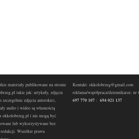
kie materiały publikowane na stronie
Kontakt: okkolobrzeg@gmail.com
brzeg.pl takie jak: artykuły, zdjęcia
reklama/współpraca/dziennikarze: nr t
697 770 107
694 021 137
 szczególnie zdjęcia autorskie),
:
ały audio i wideo są własnością
u okkolobrzeg.pl i nie mogą być
kowane lub wykorzystywane bez
redakcji. Wszelkie prawa
eżone.