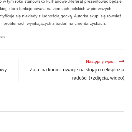
ło w tym roku stanowisko kurhanowe .Referat prezentować będzie
kiej, która funkcjonowała na ziemiach polskich w pierwszych
ntyfikuje się niekiedy z ludnością gocką. Autorka skupi się również
i i problemach wynikających z badań na cmentarzyskach.
sis
Następny wpis
owy
Zaja: na koniec owacje na stojąco i eksplozja
radości (+zdjęcia, wideo)