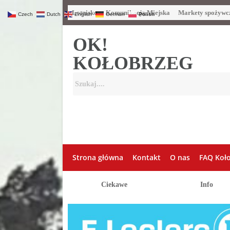
Lotnisko
Komunikacja Miejska
Markety spożywc
Czech
Dutch
English
German
Polish
OK!
KOŁOBRZEG
Strona główna
Kontakt
O nas
FAQ Koł
Ciekawe
Info