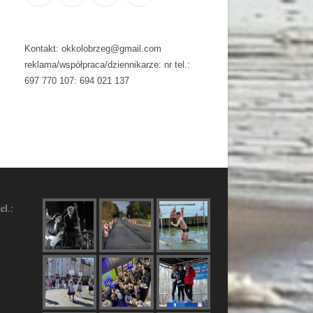
Kontakt: okkolobrzeg@gmail.com
reklama/współpraca/dziennikarze: nr tel.:
697 770 107: 694 021 137
el.: