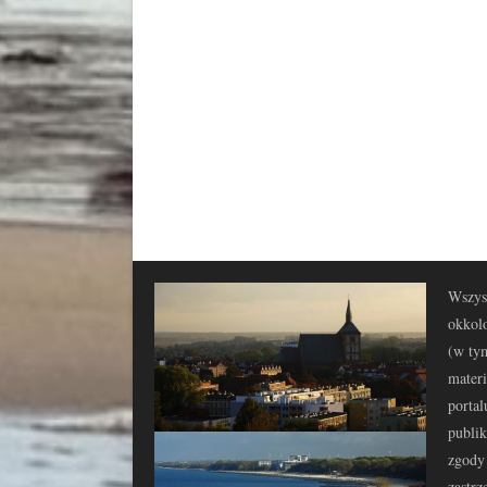
Wszyst
okkolo
(w tym
materi
portal
publi
zgody 
zastrz