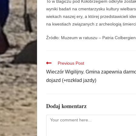
To w Bagiczu pod Kołobrzegiem odkryte zosta
wyniki badań na cmentarzysku kultury wielbars
wiekach naszej ery, a której przedstawicieli ide
na kwestiach związanych z archeologią śmierc
Źródło: Muzeum w ratuszu – Patria Colbergien
Previous Post
Wieczór Wigilijny. Gmina zapewnia darm
dojazd (+rozkład jazdy)
Dodaj komentarz