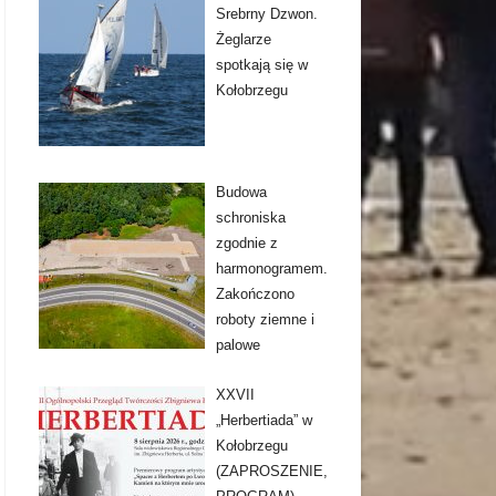
Srebrny Dzwon.
Żeglarze
spotkają się w
Kołobrzegu
Budowa
schroniska
zgodnie z
harmonogramem.
Zakończono
roboty ziemne i
palowe
XXVII
„Herbertiada” w
Kołobrzegu
(ZAPROSZENIE,