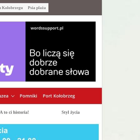
u Kołobrzegu
Psia plaża
zea
Pomniki
Port Kołobrzeg
A to ci historia!
Styl życia